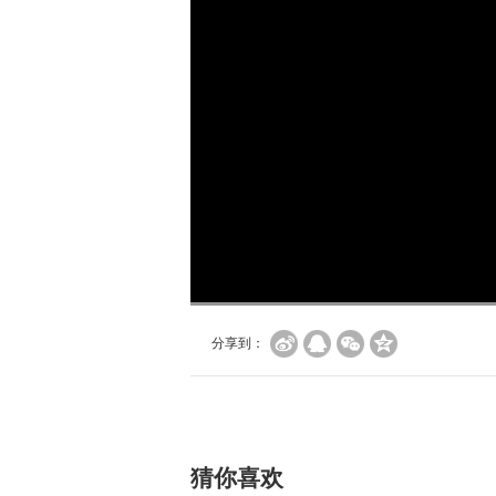
加
载
/
完
成
:
0%
分享到：
猜你喜欢