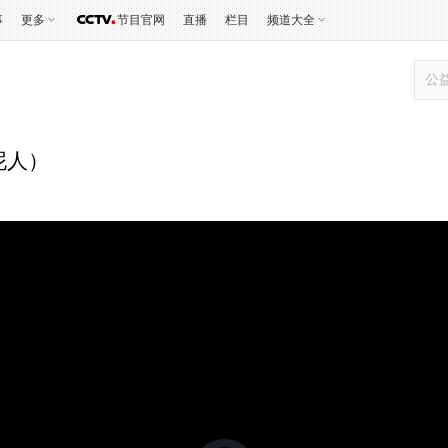
事
更多
节目官网
直播
栏目
频道大全
泥人）