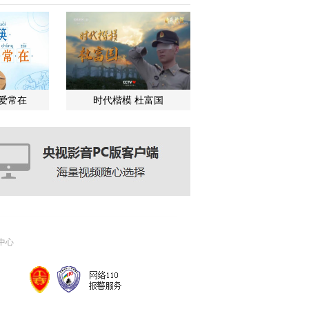
关爱常在
时代楷模 杜富国
中心