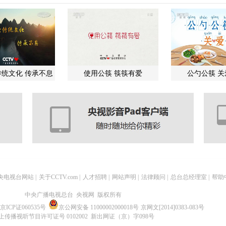
统文化 传承不息
使用公筷 筷筷有爱
公勺公筷 
央电视台网站
|
关于CCTV.com
|
人才招聘
|
网站声明
|
法律顾问
|
总台总经理室
|
帮助
中央广播电视总台 央视网 版权所有
京ICP证060535号
京公网安备 11000002000018号
京网文[2014]0383-083号
上传播视听节目许可证号 0102002 新出网证（京）字098号