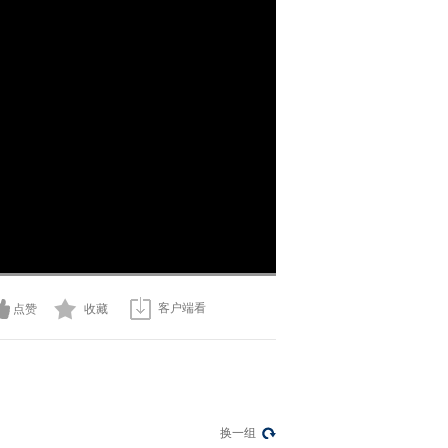
画
静
质
音
(m)
客户端看
点赞
收藏
换一组