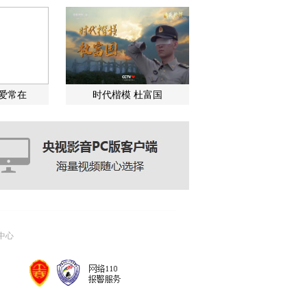
关爱常在
时代楷模 杜富国
中心