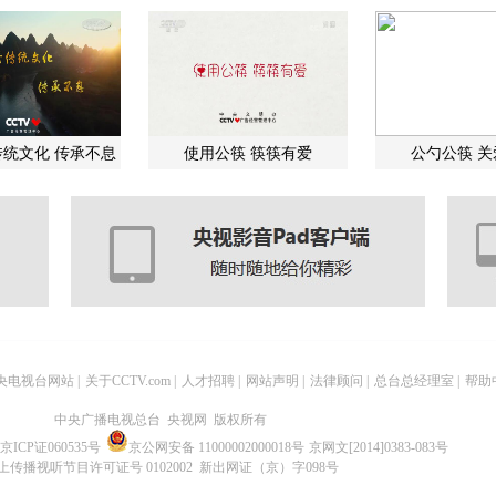
统文化 传承不息
使用公筷 筷筷有爱
公勺公筷 
央电视台网站
|
关于CCTV.com
|
人才招聘
|
网站声明
|
法律顾问
|
总台总经理室
|
帮助
中央广播电视总台 央视网 版权所有
京ICP证060535号
京公网安备 11000002000018号
京网文[2014]0383-083号
上传播视听节目许可证号 0102002 新出网证（京）字098号