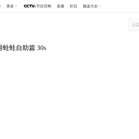
事
更多
节目官网
直播
栏目
频道大全
得蛙蛙自助篇 30s