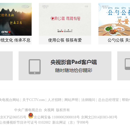
统文化 传承不息
使用公筷 筷筷有爱
公勺公筷 
央电视台网站
|
关于CCTV.com
|
人才招聘
|
网站声明
|
法律顾问
|
总台总经理室
|
帮助
中央广播电视总台 央视网 版权所有
京ICP证060535号
京公网安备 11000002000018号
京网文[2014]0383-083号
上传播视听节目许可证号 0102002 新出网证（京）字098号