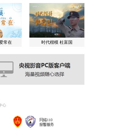
关爱常在
时代楷模 杜富国
中心