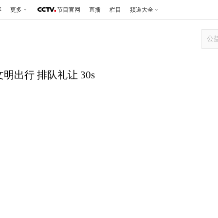
事
更多
节目官网
直播
栏目
频道大全
文明出行 排队礼让 30s