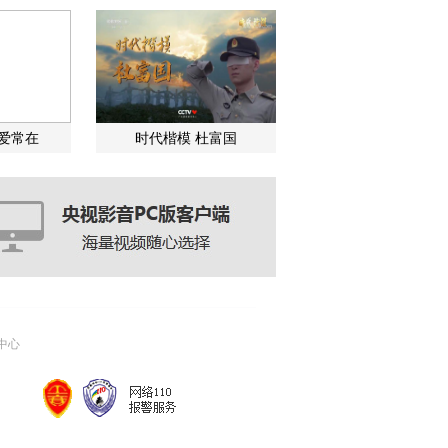
关爱常在
时代楷模 杜富国
中心