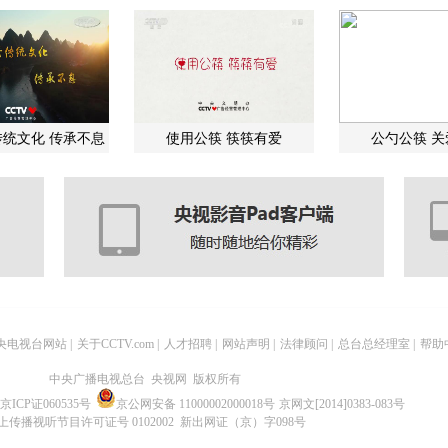
统文化 传承不息
使用公筷 筷筷有爱
公勺公筷 
央电视台网站
|
关于CCTV.com
|
人才招聘
|
网站声明
|
法律顾问
|
总台总经理室
|
帮助
中央广播电视总台 央视网 版权所有
京ICP证060535号
京公网安备 11000002000018号
京网文[2014]0383-083号
上传播视听节目许可证号 0102002 新出网证（京）字098号