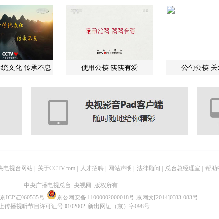
统文化 传承不息
使用公筷 筷筷有爱
公勺公筷 
央电视台网站
|
关于CCTV.com
|
人才招聘
|
网站声明
|
法律顾问
|
总台总经理室
|
帮助
中央广播电视总台 央视网 版权所有
京ICP证060535号
京公网安备 11000002000018号
京网文[2014]0383-083号
上传播视听节目许可证号 0102002 新出网证（京）字098号