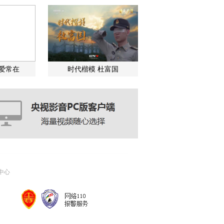
关爱常在
时代楷模 杜富国
中心