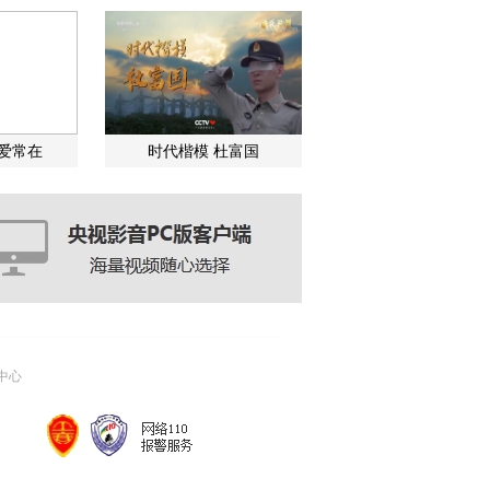
关爱常在
时代楷模 杜富国
中心