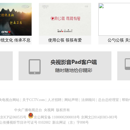
统文化 传承不息
使用公筷 筷筷有爱
公勺公筷 
央电视台网站
|
关于CCTV.com
|
人才招聘
|
网站声明
|
法律顾问
|
总台总经理室
|
帮助
中央广播电视总台 央视网 版权所有
京ICP证060535号
京公网安备 11000002000018号
京网文[2014]0383-083号
上传播视听节目许可证号 0102002 新出网证（京）字098号