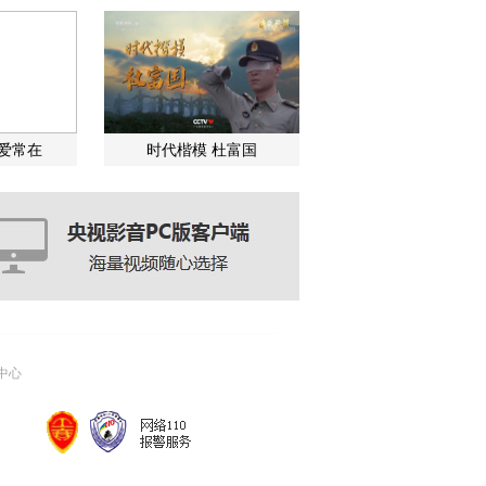
关爱常在
时代楷模 杜富国
中心