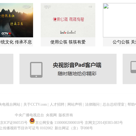
统文化 传承不息
使用公筷 筷筷有爱
公勺公筷 
央电视台网站
|
关于CCTV.com
|
人才招聘
|
网站声明
|
法律顾问
|
总台总经理室
|
帮助
中央广播电视总台 央视网 版权所有
京ICP证060535号
京公网安备 11000002000018号
京网文[2014]0383-083号
上传播视听节目许可证号 0102002 新出网证（京）字098号