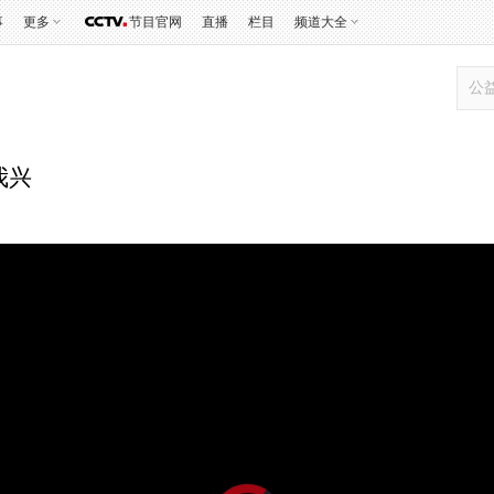
事
更多
节目官网
直播
栏目
频道大全
我兴