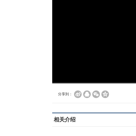
加
载
/
完
成
:
0%
分享到：
相关介绍