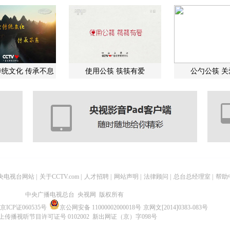
统文化 传承不息
使用公筷 筷筷有爱
公勺公筷 
央电视台网站
|
关于CCTV.com
|
人才招聘
|
网站声明
|
法律顾问
|
总台总经理室
|
帮助
中央广播电视总台 央视网 版权所有
京ICP证060535号
京公网安备 11000002000018号
京网文[2014]0383-083号
上传播视听节目许可证号 0102002 新出网证（京）字098号