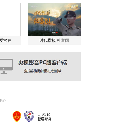
关爱常在
时代楷模 杜富国
中心