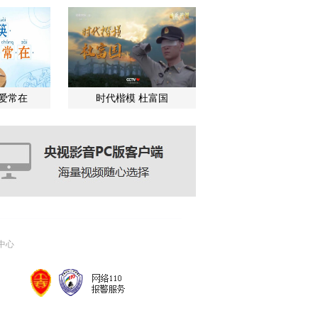
关爱常在
时代楷模 杜富国
中心