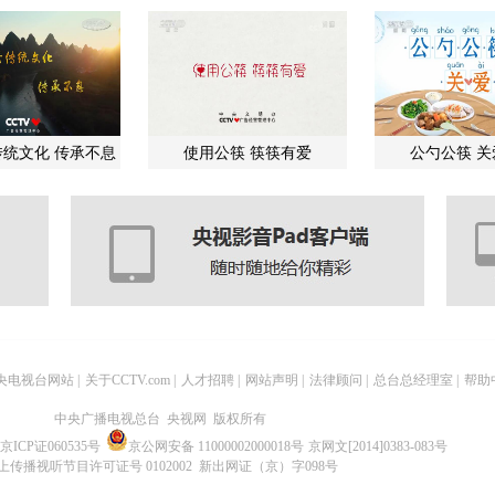
统文化 传承不息
使用公筷 筷筷有爱
公勺公筷 
央电视台网站
|
关于CCTV.com
|
人才招聘
|
网站声明
|
法律顾问
|
总台总经理室
|
帮助
中央广播电视总台 央视网 版权所有
京ICP证060535号
京公网安备 11000002000018号
京网文[2014]0383-083号
上传播视听节目许可证号 0102002 新出网证（京）字098号