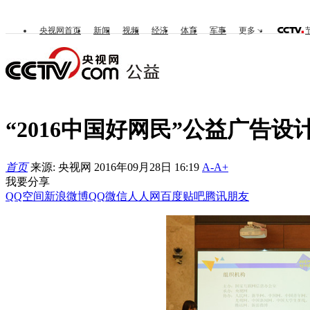
央视网首页
新闻
视频
经济
体育
军事
更多
“2016中国好网民”公益广告
首页
来源: 央视网 2016年09月28日 16:19
A-
A+
我要分享
QQ空间
新浪微博
QQ
微信
人人网
百度贴吧
腾讯朋友