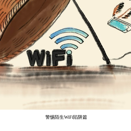
警惕陌生WiFi陷阱篇