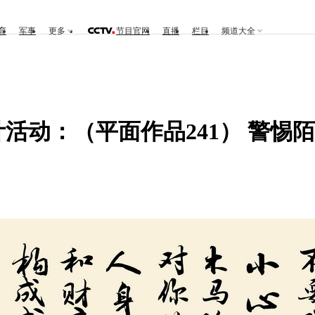
育
军事
更多
节目官网
直播
栏目
频道大全
计活动：（平面作品241） 警惕陌