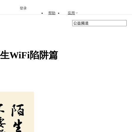
登录
帮助
应用
生WiFi陷阱篇