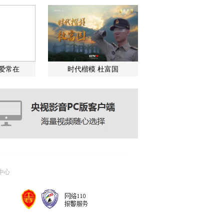
关爱常在
时代楷模 杜富国
中心