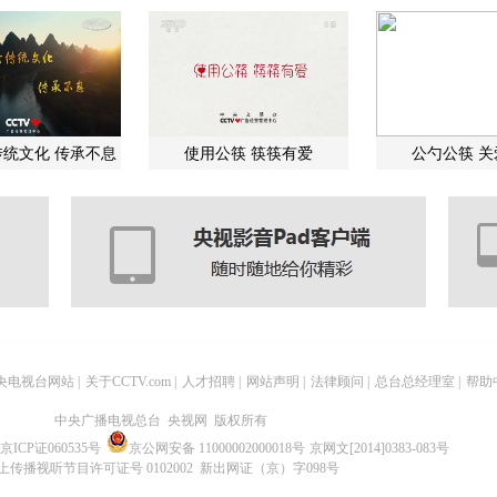
统文化 传承不息
使用公筷 筷筷有爱
公勺公筷 
央电视台网站
|
关于CCTV.com
|
人才招聘
|
网站声明
|
法律顾问
|
总台总经理室
|
帮助
中央广播电视总台 央视网 版权所有
京ICP证060535号
京公网安备 11000002000018号
京网文[2014]0383-083号
上传播视听节目许可证号 0102002 新出网证（京）字098号