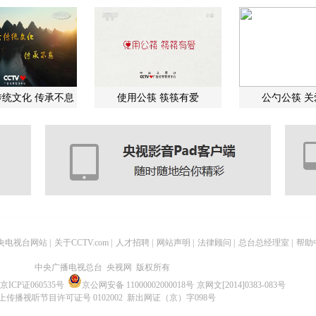
统文化 传承不息
使用公筷 筷筷有爱
公勺公筷 
央电视台网站
|
关于CCTV.com
|
人才招聘
|
网站声明
|
法律顾问
|
总台总经理室
|
帮助
中央广播电视总台 央视网 版权所有
京ICP证060535号
京公网安备 11000002000018号
京网文[2014]0383-083号
上传播视听节目许可证号 0102002 新出网证（京）字098号