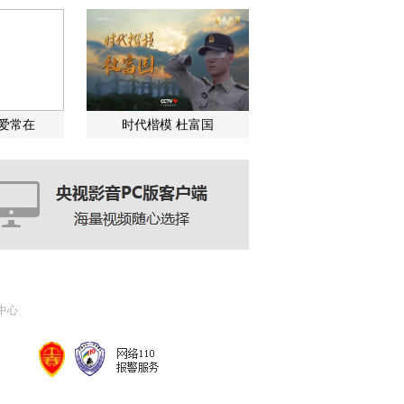
关爱常在
时代楷模 杜富国
中心