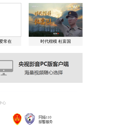
关爱常在
时代楷模 杜富国
中心