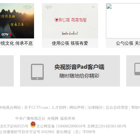
统文化 传承不息
使用公筷 筷筷有爱
公勺公筷 
央电视台网站
|
关于CCTV.com
|
人才招聘
|
网站声明
|
法律顾问
|
总台总经理室
|
帮助
中央广播电视总台 央视网 版权所有
京ICP证060535号
京公网安备 11000002000018号
京网文[2014]0383-083号
上传播视听节目许可证号 0102002 新出网证（京）字098号