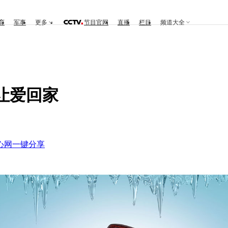
育
军事
更多
节目官网
直播
栏目
频道大全
、让爱回家
心网
一键分享