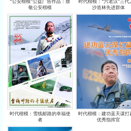
“公安楷模”公益广告作品：致
时代楷模：“六老汉”三代
敬公安楷模
沙造林先进群体
时代楷模：雪线邮路的幸福使
时代楷模：建功蓝天谋打
者
优秀指挥官