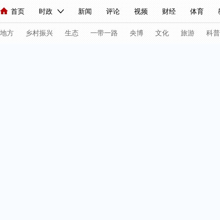
首页
时政
新闻
评论
视频
财经
体育
人民领袖习近平
直播
海外频道
片库
iPanda
栏目大全
联播+
English
中国领导人
节目单
Монгол
听音
央视快评
微视频
习式妙语
主持人
下
地方
乡村振兴
生态
一带一路
央博
文化
旅游
科普
总台春晚
网络春晚
共产党员网
秧纪录
纪录片网
新闻
国内
国际
评论
经济
军事
科技
法
人民领袖习近平
联播+
热解读
天天学习
习式妙语
视频
小央视频
小央直播
直播中国
熊猫频道
V
现场
前线
比划
快看
蓝海中国
新兵请入列
体育
直播
竞猜
2026年世界杯
2026年冬奥会
VIP会员
CCTV奥林匹克频道
生活体育大会
体育江湖