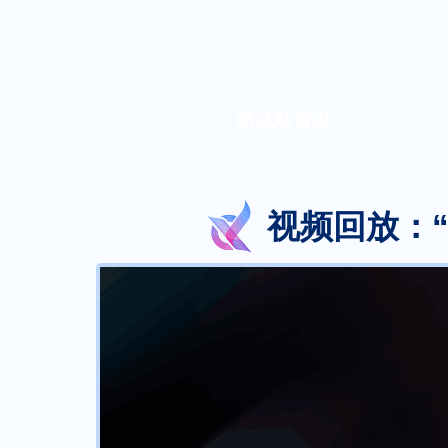
财经
教育
乡村振兴
生态环境
一带一路
央博
大国智造
大国展会
大国保险
云顶对话
云起
超
浙江站首页
CCTV.节目官网
直播
节目单
栏目
片库
收视榜
视频回放：