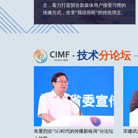
念，着力打造契合新媒体用户接受习惯的
传播方式，改变“我说你听”的传统理念。
技术
分论坛
朱重烈在“5G时代的传播新格局”分论坛
朱重烈在“5G时代的传播新格局”分论坛
宋建武
宋建武