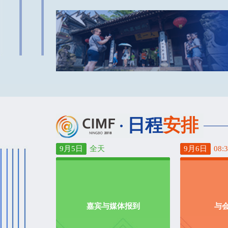
日程
安排
9月5日
全天
9月6日
08:3
嘉宾与媒体报到
与