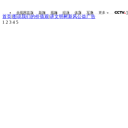
央视网首页
新闻
视频
经济
体育
军事
更多
首页
|
图说我们的价值观
|
讲文明树新风公益广告
1
2
3
4
5