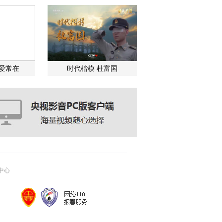
关爱常在
时代楷模 杜富国
中心