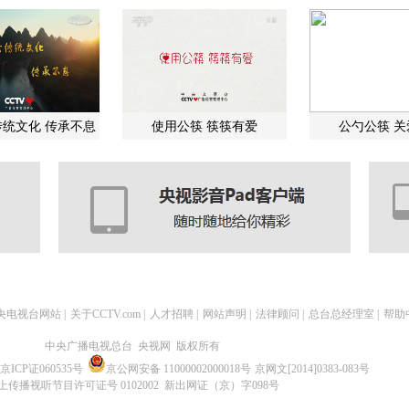
统文化 传承不息
使用公筷 筷筷有爱
公勺公筷 
央电视台网站
|
关于CCTV.com
|
人才招聘
|
网站声明
|
法律顾问
|
总台总经理室
|
帮助
中央广播电视总台 央视网 版权所有
京ICP证060535号
京公网安备 11000002000018号
京网文[2014]0383-083号
上传播视听节目许可证号 0102002 新出网证（京）字098号