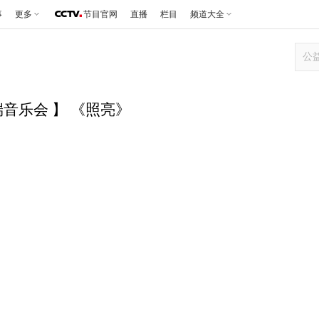
事
更多
节目官网
直播
栏目
频道大全
端音乐会 】 《照亮》