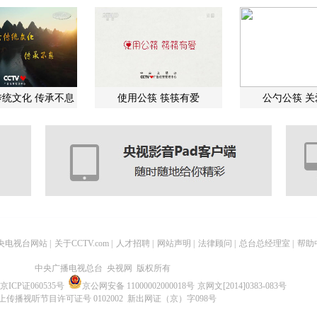
统文化 传承不息
使用公筷 筷筷有爱
公勺公筷 
央电视台网站
|
关于CCTV.com
|
人才招聘
|
网站声明
|
法律顾问
|
总台总经理室
|
帮助
中央广播电视总台 央视网 版权所有
京ICP证060535号
京公网安备 11000002000018号
京网文[2014]0383-083号
上传播视听节目许可证号 0102002 新出网证（京）字098号