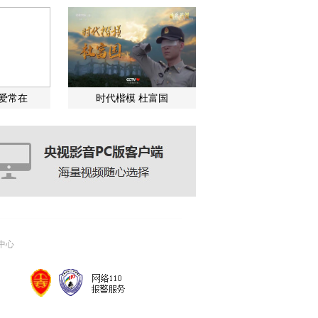
关爱常在
时代楷模 杜富国
中心