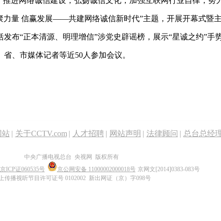
署，推进网络诚信建设，弘扬诚信文化，加强互联网行业自律，努
诚聚力量 信赢发展——共建网络诚信新时代”主题，开展开幕式暨
发布“正本清源、明理增信”涉党史辟谣榜，展示“星诚之约”手势
、省、市媒体记者等近50人参加会议。
网站
|
关于CCTV.com
|
人才招聘
|
网站声明
|
法律顾问
|
总台总经
中央广播电视总台 央视网 版权所有
京ICP证060535号
京公网安备 11000002000018号
京网文[2014]0383-083号
上传播视听节目许可证号 0102002 新出网证（京）字098号