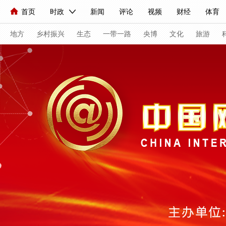
首页
时政
新闻
评论
视频
财经
体育
人民领袖习近平
直播
海外频道
片库
iPanda
栏目大全
联播+
English
中国领导人
节目单
Монгол
听音
央视快评
微视频
习式妙语
主持人
地方
乡村振兴
生态
一带一路
央博
文化
旅游
总台春晚
网络春晚
共产党员网
秧纪录
纪录片
新闻
国内
国际
评论
经济
军事
科技
人民领袖习近平
联播+
热解读
天天学习
习式妙
视频
小央视频
小央直播
直播中国
熊猫频道
现场
前线
比划
快看
蓝海中国
新兵请入列
体育
直播
竞猜
2026年世界杯
2026年冬奥会
VIP会员
CCTV奥林匹克频道
生活体育大会
体育江