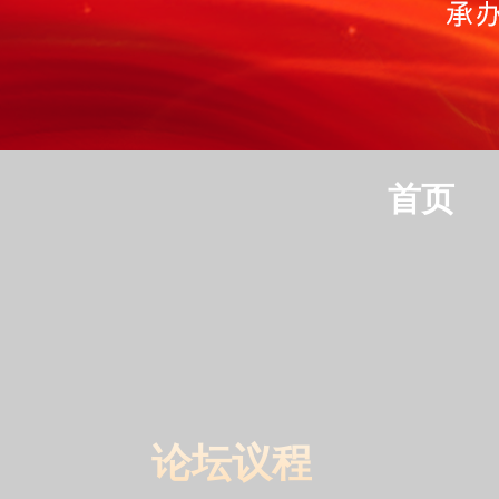
财经
教育
乡村振兴
生态环境
一带一路
央
大国智造
大国展会
大国保险
云顶对话
云起
首页
CCTV.节目官网
直播
节目单
栏目
片库
热
论坛议程