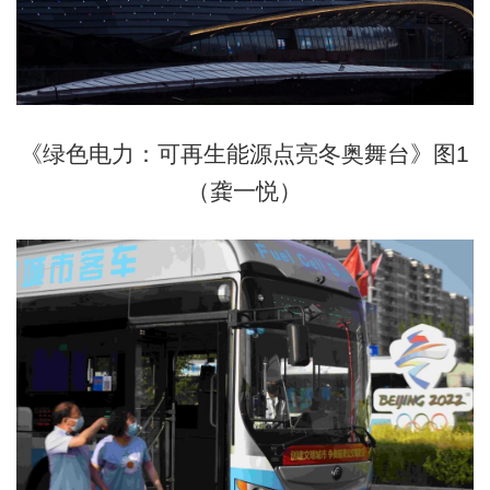
《绿色电力：可再生能源点亮冬奥舞台》图1
（龚一悦）