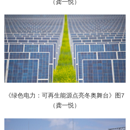
（龚一悦）
《绿色电力：可再生能源点亮冬奥舞台》图7
（龚一悦）