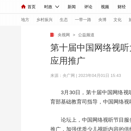
首页
时政
新闻
评论
视频
财经
人民领袖习近平
直播
海外频道
片库
iPanda
栏目大全
联播+
English
中国领导人
节目单
Монгол
听音
央视快评
微视频
习
地方
乡村振兴
生态
一带一路
央博
文化
央视网
>
公益频道
总台春晚
网络春晚
共产党员网
秧纪录
第十届中国网络视听
应用推广
新闻
国内
国际
评论
经济
军事
来源：央广网 | 2023年04月01日 15:43
人民领袖习近平
联播+
热解读
天天学习
视频
小央视频
小央直播
直播中国
熊猫
3月30日，第十届中国网络
育部基础教育司指导，中国网络视
现场
前线
比划
快看
蓝海中国
新兵
体育
直播
竞猜
2026年世界杯
2026
论坛上，中国网络视听节目服务
VIP会员
CCTV奥林匹克频道
生活体育大会
推广，加强优质少儿视听内容的供