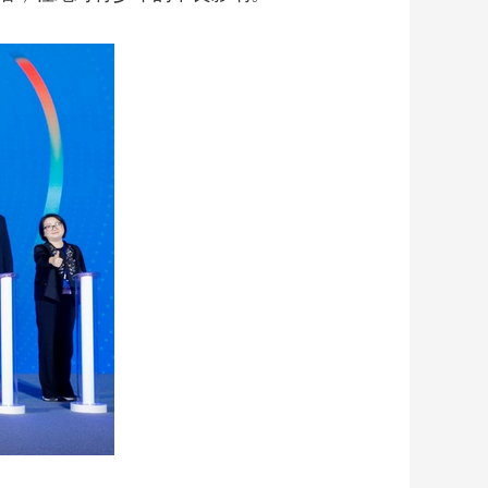
艺术
汽车
数智
5G
产业+
时尚
天气
才艺
网展
央央好物