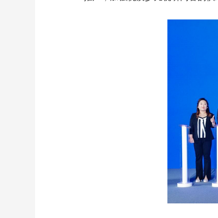
财经
教育
乡村振兴
生态环境
一带一路
大国智造
大国展会
大国保险
云顶对话
CCTV.节目官网
直播
节目单
栏目
片库