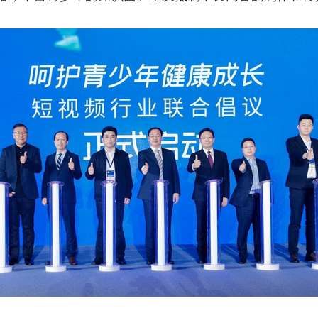
央博
非遗
文化
旅游
科普
健康
乐龄
阅读
云起
超级工厂
智敬中国
全民健康
颜选攻略
海洋
热播榜
总台企业白名单