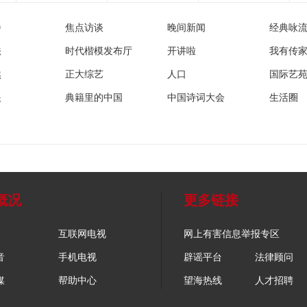
播
焦点访谈
晚间新闻
经典咏
法
时代楷模发布厅
开讲啦
我有传
然
正大综艺
人口
国际艺
眼
典籍里的中国
中国诗词大会
生活圈
概况
更多链接
互联网电视
网上有害信息举报专区
音
手机电视
辟谣平台
法律顾问
媒
帮助中心
望海热线
人才招聘