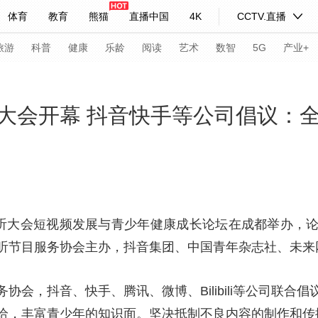
体育
教育
熊猫
直播中国
4K
CCTV.直播
式妙语
主持人
下载央视影音
热解读
天天学习
旅游
科普
健康
乐龄
阅读
艺术
数智
5G
产业+
纪录片网
国家大剧院
大型活动
大会开幕 抖音快手等公司倡议：
科技
法治
文娱
人物
公益
图片
习式妙语
央视快评
央视网评
光华锐评
锋面
频道
VR/AR
4K专区
全景新闻
视听大会短视频发展与青少年健康成长论坛在成都举办，
听节目服务协会主办，抖音集团、中国青年杂志社、未来
请入列
人生第一次
人生第二次
年冬奥会
CBA
NBA
中超
国足
国际足球
网球
综
协会，抖音、快手、腾讯、微博、Bilibili等公司联合
体育江湖
文化体育
冰雪道路
足球道路
给，丰富青少年的知识面。坚决抵制不良内容的制作和传