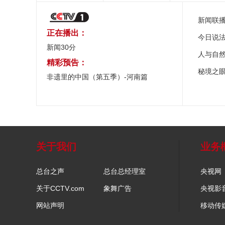
新闻联
正在播出：
今日说
新闻30分
人与自
精彩预告：
秘境之
非遗里的中国（第五季）-河南篇
关于我们
业务
总台之声
总台总经理室
央视网
关于CCTV.com
象舞广告
央视影
网站声明
移动传