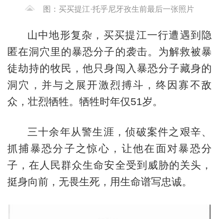
图：买买提江·托乎尼牙孜生前最后一张照片
山中地形复杂，买买提江一行遭遇到隐
匿在洞穴里的暴恐分子的袭击。为解救被暴
徒劫持的牧民，他只身闯入暴恐分子藏身的
洞穴，并与之展开激烈搏斗，终因寡不敌
众，壮烈牺牲。牺牲时年仅51岁。
三十余年从警生涯，侦破案件之艰辛、
抓捕暴恐分子之惊心，让他在面对暴恐分
子，在人民群众生命安全受到威胁的关头，
挺身向前，无畏生死，用生命谱写忠诚。