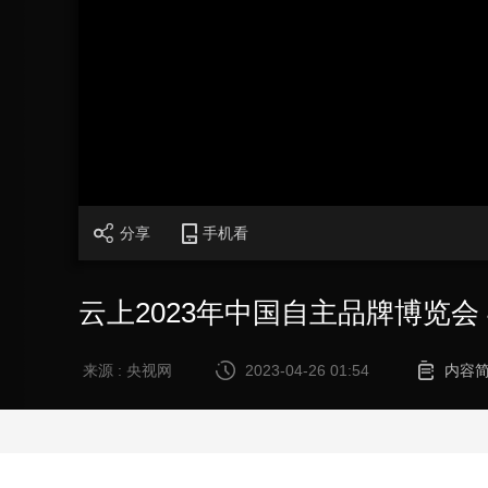
财经
教育
乡村振兴
生态环境
一带一路
大国智造
大国展会
大国保险
云顶对话
CCTV.节目官网
直播
节目单
栏目
片库
分享
手机看
云上2023年中国自主品牌博览会 4
来源 : 央视网
2023-04-26 01:54
内容