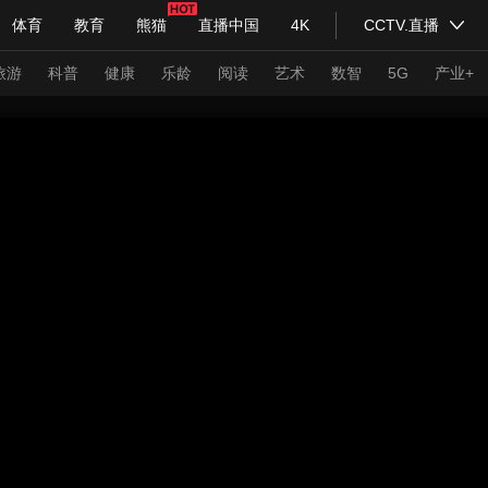
体育
教育
熊猫
直播中国
4K
CCTV.直播
式妙语
主持人
下载央视影音
热解读
天天学习
旅游
科普
健康
乐龄
阅读
艺术
数智
5G
产业+
纪录片网
国家大剧院
大型活动
科技
法治
文娱
人物
公益
图片
习式妙语
央视快评
央视网评
光华锐评
锋面
频道
VR/AR
4K专区
全景新闻
请入列
人生第一次
人生第二次
年冬奥会
CBA
NBA
中超
国足
国际足球
网球
综
体育江湖
文化体育
冰雪道路
足球道路