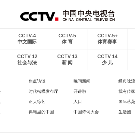
CCTV-4
CCTV-5
CCTV-5+
中文国际
体 育
体育赛事
CCTV-12
CCTV-13
CCTV-14
社会与法
新 闻
少 儿
播
焦点访谈
晚间新闻
经典咏
法
时代楷模发布厅
开讲啦
我有传
然
正大综艺
人口
国际艺
眼
典籍里的中国
中国诗词大会
生活圈