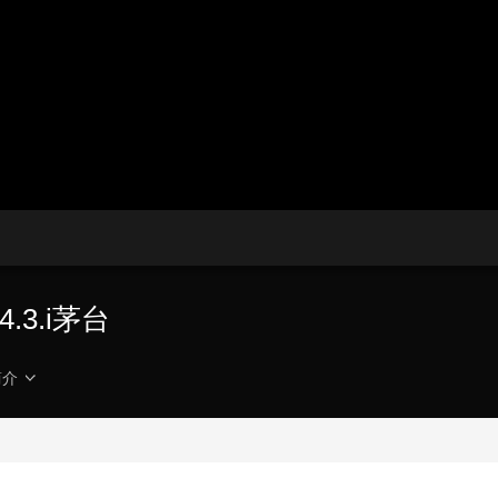
央博
非遗
文化
旅游
科普
健康
乐龄
阅读
云起
超级工厂
智敬中国
全民健康
颜选攻略
海洋
热播榜
总台企业白名单
.3.i茅台
简介