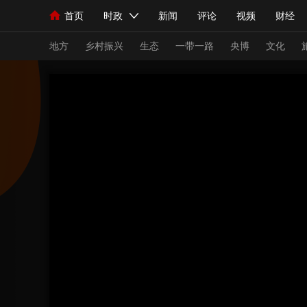
首页
时政
新闻
评论
视频
财经
人民领袖习近平
直播
海外频道
片库
iPanda
栏目大全
联播+
English
中国领导人
节目单
Монгол
听音
央视快评
微视频
习
地方
乡村振兴
生态
一带一路
央博
文化
总台春晚
网络春晚
共产党员网
秧纪录
新闻
国内
国际
评论
经济
军事
人民领袖习近平
联播+
热解读
天天学习
视频
小央视频
小央直播
直播中国
熊猫
现场
前线
比划
快看
蓝海中国
新兵
体育
直播
竞猜
2026年世界杯
2026
VIP会员
CCTV奥林匹克频道
生活体育大会