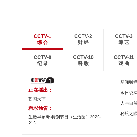
CCTV-1
CCTV-2
CCTV-3
综 合
财 经
综 艺
CCTV-9
CCTV-10
CCTV-11
纪 录
科 教
戏 曲
新闻联
正在播出：
今日说
朝闻天下
人与自
精彩预告：
秘境之
生活早参考-特别节目（生活圈）2026-
215