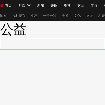
首页
时政
新闻
评论
视频
财经
体育
人民领袖习近平
直播
海外频道
片库
iPanda
栏目大全
联播+
English
中国领导人
节目单
Монгол
听音
央视快评
微视频
习式妙语
主持人
下
地方
乡村振兴
生态
一带一路
央博
文化
旅游
科普
公益
总台春晚
网络春晚
共产党员网
秧纪录
纪录片网
新闻
国内
国际
评论
经济
军事
科技
法
人民领袖习近平
联播+
热解读
天天学习
习式妙语
视频
小央视频
小央直播
直播中国
熊猫频道
V
现场
前线
比划
快看
蓝海中国
新兵请入列
体育
直播
竞猜
2026年世界杯
2026年冬奥会
VIP会员
CCTV奥林匹克频道
生活体育大会
体育江湖