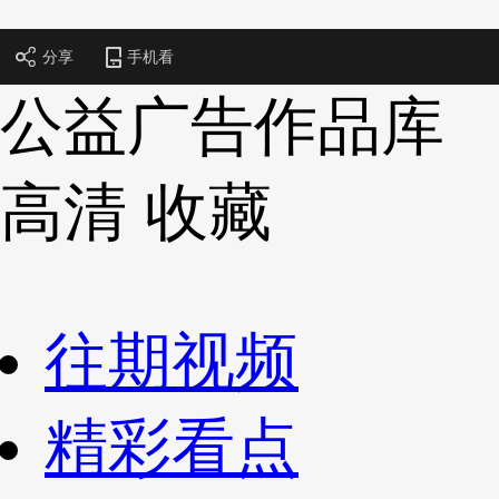
财经
教育
乡村振兴
生态环境
一带一路
央博
分享
手机看
大国智造
大国展会
大国保险
云顶对话
云起
超
公益广告作品库
高清
收藏
CCTV.节目官网
直播
节目单
栏目
片库
热播榜
往期视频
精彩看点