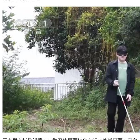
财经
教育
乡村振兴
生态环境
一带一路
央博
大国智造
大国展会
大国保险
云顶对话
云起
超
CCTV.节目官网
直播
节目单
栏目
片库
热播榜