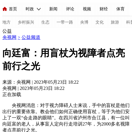
首页
时政
新闻
评论
视频
财经
体育
人民领袖习近平
直播
海外频道
片库
iPanda
栏目大全
联播+
English
中国领导人
节目单
Монгол
听音
央视快评
微视频
习式妙语
主持人
地方
乡村振兴
生态
一带一路
央博
文化
旅游
科
公益
央视网
>
公益频道
总台春晚
网络春晚
共产党员网
秧纪录
纪录片网
向廷富：用盲杖为视障者点亮
前行之光
新闻
国内
国际
评论
经济
军事
科技
法
人民领袖习近平
联播+
热解读
天天学习
习式妙语
来源：央视网 | 2023年05月23日 18:22
央视网 | 2023年05月23日 18:22
视频
小央视频
小央直播
直播中国
熊猫频道
V
正在加载
现场
前线
比划
快看
蓝海中国
新兵请入列
央视网消息：对于视力障碍人士来说，手中的盲杖是他们
出行的重要依靠。教会他们如何正确使用盲杖，等于为他们安
体育
直播
竞猜
2026年世界杯
2026年冬奥会
C
上了一双“会走路的眼睛”。在四川省泸州市合江县，有一位叫
向廷富的老人，从事盲人定向行走培训27年，为2000多名视障
VIP会员
CCTV奥林匹克频道
生活体育大会
体育江湖
者点亮前行之光。