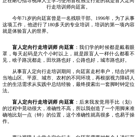
正在耐心指导视障人士学习使用盲杖独立行走的就是盲人定向
行走培训师向廷富。
今年71岁的向廷富曾是一名残联干部。1996年，为了从事
这项工作，他进行了180多天的专业培训，培训的第一项内容
就是体验盲人的世界。
盲人定向行走培训师 向廷富
：我们学的时候都是戴着眼
罩，每天起码是六个小时以上，就是跟盲人一样什么都看不
见，啥子路况都走，田坎路也好，公路也好，城市路也好。
从事盲人定向行走培训期间，向廷富走村串户，结合泸州
当地山区、平原、城市、农村的不同环境，再根据视力障碍人
士的生活需求从实践中总结经验，最终摸索出一套脚时钟定位
法。
盲人定向行走培训师 向廷富
：后来我发觉用手比（划）
的过程中晃动很大，准确性不高，所以我创造了一个用脚来准
确地比划一点（钟）的位置，这个准确性就高很多，也易于操
作。