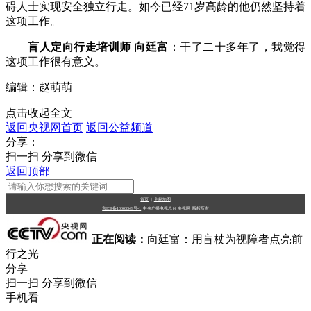
碍人士实现安全独立行走。如今已经71岁高龄的他仍然坚持着
这项工作。
盲人定向行走培训师 向廷富
：干了二十多年了，我觉得
这项工作很有意义。
编辑：赵萌萌
点击收起全文
返回央视网首页
返回公益频道
分享：
扫一扫 分享到微信
返回顶部
首页
|
全站地图
京ICP备10003349号-1
中央广播电视总台
央视网
版权所有
正在阅读：
向廷富：用盲杖为视障者点亮前
行之光
分享
扫一扫 分享到微信
手机看