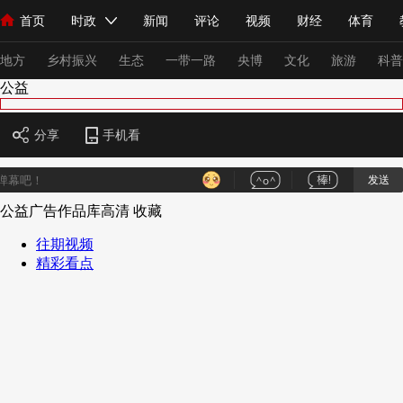
首页
时政
新闻
评论
视频
财经
体育
人民领袖习近平
直播
海外频道
片库
iPanda
栏目大全
联播+
English
中国领导人
节目单
Монгол
听音
央视快评
微视频
习式妙语
主持人
下
地方
乡村振兴
生态
一带一路
央博
文化
旅游
科普
公益
总台春晚
网络春晚
共产党员网
秧纪录
纪录片网
分享
手机看
发送
新闻
国内
国际
评论
经济
军事
科技
法
公益广告作品库高清
收藏
人民领袖习近平
联播+
热解读
天天学习
习式妙语
往期视频
精彩看点
视频
小央视频
小央直播
直播中国
熊猫频道
V
现场
前线
比划
快看
蓝海中国
新兵请入列
体育
直播
竞猜
2026年世界杯
2026年冬奥会
VIP会员
CCTV奥林匹克频道
生活体育大会
体育江湖