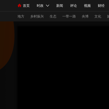
首页
时政
新闻
评论
视频
财经
人民领袖习近平
直播
海外频道
片库
iPanda
栏目大全
联播+
English
中国领导人
节目单
Монгол
听音
央视快评
微视频
习
地方
乡村振兴
生态
一带一路
央博
文化
总台春晚
网络春晚
共产党员网
秧纪录
新闻
国内
国际
评论
经济
军事
人民领袖习近平
联播+
热解读
天天学习
视频
小央视频
小央直播
直播中国
熊猫
现场
前线
比划
快看
蓝海中国
新兵
体育
直播
竞猜
2026年世界杯
2026
VIP会员
CCTV奥林匹克频道
生活体育大会