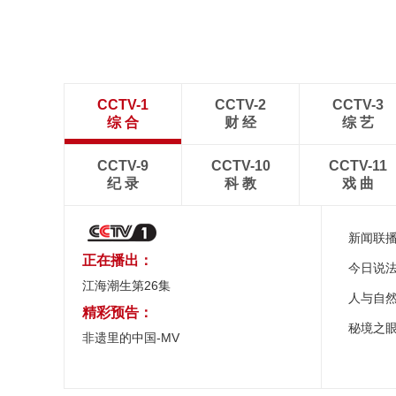
CCTV-1
CCTV-2
CCTV-3
综 合
财 经
综 艺
CCTV-9
CCTV-10
CCTV-11
纪 录
科 教
戏 曲
新闻联
正在播出：
今日说
江海潮生第26集
人与自
精彩预告：
秘境之
非遗里的中国-MV