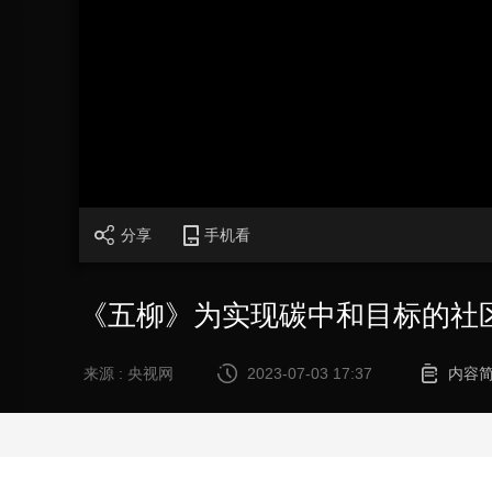
财经
教育
乡村振兴
生态环境
一带一路
大国智造
大国展会
大国保险
云顶对话
CCTV.节目官网
直播
节目单
栏目
片库
分享
手机看
《五柳》为实现碳中和目标的社
来源 : 央视网
2023-07-03 17:37
内容