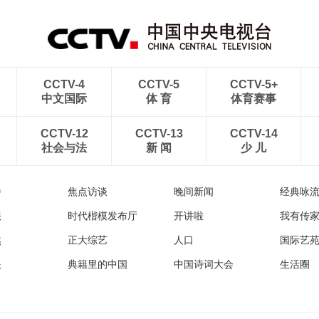
CCTV-4
CCTV-5
CCTV-5+
中文国际
体 育
体育赛事
CCTV-12
CCTV-13
CCTV-14
社会与法
新 闻
少 儿
播
焦点访谈
晚间新闻
经典咏
法
时代楷模发布厅
开讲啦
我有传
然
正大综艺
人口
国际艺
眼
典籍里的中国
中国诗词大会
生活圈