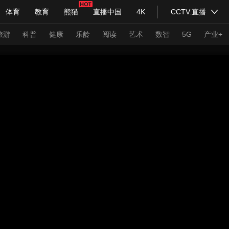
体育
教育
熊猫
直播中国
4K
CCTV.直播
式妙语
主持人
下载央视影音
热解读
天天学习
旅游
科普
健康
乐龄
阅读
艺术
数智
5G
产业+
纪录片网
国家大剧院
大型活动
科技
法治
文娱
人物
公益
图片
习式妙语
央视快评
央视网评
光华锐评
锋面
频道
VR/AR
4K专区
全景新闻
请入列
人生第一次
人生第二次
年冬奥会
CBA
NBA
中超
国足
国际足球
网球
综
体育江湖
文化体育
冰雪道路
足球道路