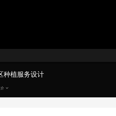
央博
非遗
文化
旅游
科普
健康
乐龄
阅读
云起
超级工厂
智敬中国
全民健康
颜选攻略
海洋
热播榜
总台企业白名单
区种植服务设计
简介