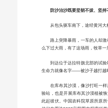
财经
教育
乡村振兴
生态环境
一带一路
防沙治沙既要坚韧不拔、坚持
大国智造
大国展会
大国保险
云顶对话
从包头驱车南下，途经黄河大
路上突降暴雨，一车的人却激
CCTV.节目官网
么下过大雨，有了这场雨，牧草一
直播
节目单
栏目
片库
到达位于达拉特旗北部的试验
生命力就像名字——被沙子越打越
在库布其沙漠，像沙打旺一样
验站，也是开展库布其沙漠植被恢
此起彼伏。中国农科院草原所原所