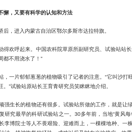
央博
非遗
文化
旅游
科普
健康
乐龄
阅读
不懈，又要有科学的认知和方法
云起
超级工厂
智敬中国
全民健康
颜选攻略
海洋
桥后，进入内蒙古自治区鄂尔多斯市达拉特旗。
动得欢呼起来。中国农科院草原所副研究员、试验站站长
周都不用浇水了！”
热播榜
总台企业白名单
站，一片郁郁葱葱的植物吸引了记者的注意。“它叫沙打
旺。”试验站原站长王育青研究员笑眯眯地介绍。
顽强生长的植物还有很多。试验站所做的工作，就是让
复研究最早的科研试验站之一。30多年前，当地“黄风每
长李博院士等人不畏艰险、迎难而上，一棵棵地种、一