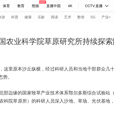
体育
教育
熊猫
直播中国
4K
CCTV.直播
式妙语
主持人
下载央视影音
热解读
天天学习
旅游
科普
健康
乐龄
阅读
艺术
数智
5G
产业+
纪录片网
国家大剧院
大型活动
国农业科学院草原研究所持续探索
科技
法治
文娱
人物
公益
图片
习式妙语
央视快评
央视网评
光华锐评
锋面
，这里原本沙丘纵横，经过科研人员和当地干部群众几
态势。
频道
VR/AR
4K专区
全景新闻
请入列
人生第一次
人生第二次
北部边缘的国家牧草产业技术体系鄂尔多斯综合试验站
农科院草原所）的科研人员深入沙地、草场、光伏基地
年冬奥会
CBA
NBA
中超
国足
国际足球
网球
综
体育江湖
文化体育
冰雪道路
足球道路