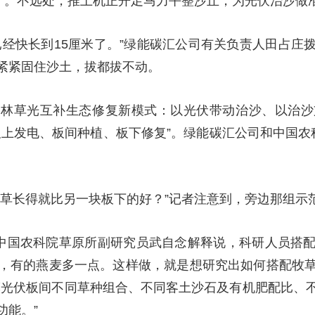
候”。不远处，推土机正开足马力平整沙丘，为光伏治沙做
已经快长到15厘米了。”绿能碳汇公司有关负责人田占庄
紧紧固住沙土，拔都拔不动。
索林草光互补生态修复新模式：以光伏带动治沙、以治沙
板上发电、板间种植、板下修复”。绿能碳汇公司和中国农
牧草长得就比另一块板下的好？”记者注意到，旁边那组示
”中国农科院草原所副研究员武自念解释说，科研人员搭
，有的燕麦多一点。这样做，就是想研究出如何搭配牧
漠光伏板间不同草种组合、不同客土沙石及有机肥配比、
功能。”