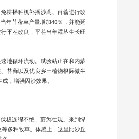
用免耕播种机补播沙蒿、苜蓿进行改
当年苜蓿草产量增加40％，并能延
进行平茬改良，平茬当年灌丛生长旺
快速地循环流动。试验站正在和内蒙
类、苔藓以及优良乡土植物根际微生
生成，增强固沙效果。
光伏板连绵不绝、蔚为壮观。来到绿
豆等多种牧草。体感上，这里比沙丘