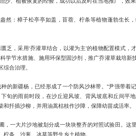
科学治沙、植被恢复的经验，成功以后及时在当地推广，效
机盎然：樟子松亭亭如盖，苜蓿、柠条等植物蓬勃生长，
源匮乏，采用‘乔灌草结合，以灌为主’的植物配置模式，
取科学节水措施、施用环保型固沙剂，推广乔灌草栽培新
区综合治理。
栽种的新疆杨，已经形成了一个防风沙林带。”尹强带着
月下旬的雨前时段，在沙丘迎风坡、背风坡底和丘间平
柴和扦插沙柳，并用油蒿枯枝作沙障，保障幼苗成活率。
圃，一大片沙地被划分成一块块整齐的对照试验田。这
、柠条、沙葱、冰草等野生乡土植物。