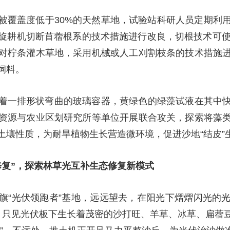
被覆盖度低于30%的天然草地，试验站科研人员定期利
旋耕机切断苜蓿根系的技术措施进行改良，切根技术可使
对柠条灌木草地，采用机械或人工刈割枝条的技术措施
饲料。
着一排形状弯曲的玻璃容器，黄绿色的绿藻试液在其中
资源与农业区划研究所等单位开展联合攻关，探索将藻
土壤性质，为耐旱植物生长营造微环境，促进沙地“结皮”
修复”，探索林草光互补生态修复新模式
旗“光伏领跑者”基地，远远望去，在阳光下熠熠闪光的
，只见光伏板下生长着茂密的沙打旺、羊草、冰草、扁蓿