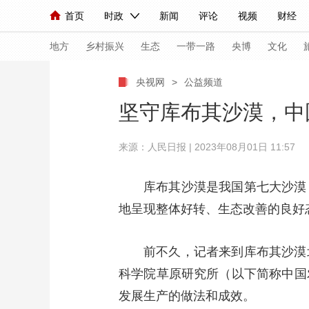
首页
时政
新闻
评论
视频
财经
人民领袖习近平
直播
海外频道
片库
iPanda
栏目大全
联播+
English
中国领导人
节目单
Монгол
听音
央视快评
微视频
习
地方
乡村振兴
生态
一带一路
央博
文化
央视网
>
公益频道
总台春晚
网络春晚
共产党员网
秧纪录
坚守库布其沙漠，中
来源：人民日报 | 2023年08月01日 11:57
新闻
国内
国际
评论
经济
军事
人民领袖习近平
联播+
热解读
天天学习
库布其沙漠是我国第七大沙漠
地呈现整体好转、生态改善的良好
视频
小央视频
小央直播
直播中国
熊猫
现场
前线
比划
快看
蓝海中国
新兵
前不久，记者来到库布其沙漠
体育
直播
科学院草原研究所（以下简称中国
竞猜
2026年世界杯
2026
发展生产的做法和成效。
VIP会员
CCTV奥林匹克频道
生活体育大会