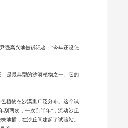
艺术
汽车
数智
5G
产业+
时尚
天气
才艺
网展
央央好物
尹强高兴地告诉记者：“今年还没怎
旺，是最典型的沙漠植物之一。它的
绿色植物在沙漠里广泛分布。这个试
年刮两次，一次刮半年”，流动沙丘
株株地插，在沙丘间建起了试验站。