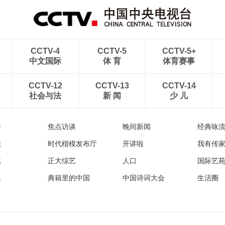
CCTV-4
CCTV-5
CCTV-5+
中文国际
体 育
体育赛事
CCTV-12
CCTV-13
CCTV-14
社会与法
新 闻
少 儿
播
焦点访谈
晚间新闻
经典咏
法
时代楷模发布厅
开讲啦
我有传
然
正大综艺
人口
国际艺
眼
典籍里的中国
中国诗词大会
生活圈