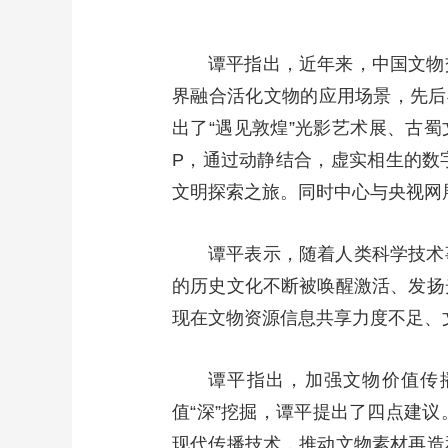
财经
教育
乡村振兴
生态环境
一带一路
谭平指出，近年来，中国文物
大国智造
大国展会
大国保险
云顶对话
界融合活化文物的应用场景，先后
出了“遇见敦煌”光影艺术展、古蜀
P，通过动静结合，虚实相生的数
文明探索之旅。同时中心与央视网
CCTV.节目官网
直播
节目单
栏目
片库
谭平表示，随着人类科学技术
的历史文化不断被唤醒激活、发扬
现在文物资源信息共享力度不足、
谭平指出，加强文物价值传
值“深”挖掘，谭平提出了四点建
现代传播技术，推动文物素材再造