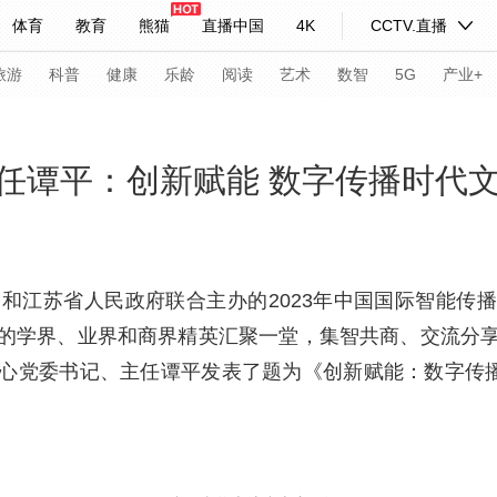
体育
教育
熊猫
直播中国
4K
CCTV.直播
式妙语
主持人
下载央视影音
热解读
天天学习
旅游
科普
健康
乐龄
阅读
艺术
数智
5G
产业+
纪录片网
国家大剧院
大型活动
任谭平：创新赋能 数字传播时代文
科技
法治
文娱
人物
公益
图片
习式妙语
央视快评
央视网评
光华锐评
锋面
台和江苏省人民政府联合主办的2023年中国国际智能传
的学界、业界和商界精英汇聚一堂，集智共商、交流分
频道
VR/AR
4K专区
全景新闻
心党委书记、主任谭平发表了题为《创新赋能：数字传播
请入列
人生第一次
人生第二次
年冬奥会
CBA
NBA
中超
国足
国际足球
网球
综
体育江湖
文化体育
冰雪道路
足球道路