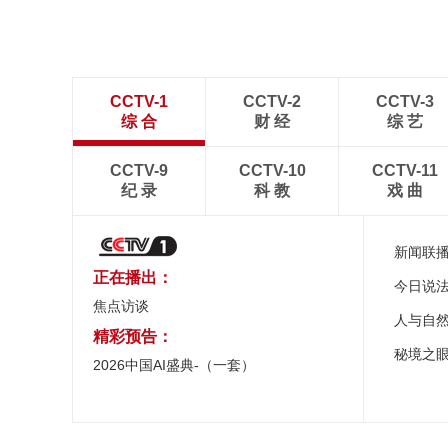
CCTV-1
CCTV-2
CCTV-3
综 合
财 经
综 艺
CCTV-9
CCTV-10
CCTV-11
纪 录
科 教
戏 曲
新闻联
正在播出：
今日说
焦点访谈
人与自
精彩预告：
秘境之
2026中国AI盛典-（一套）