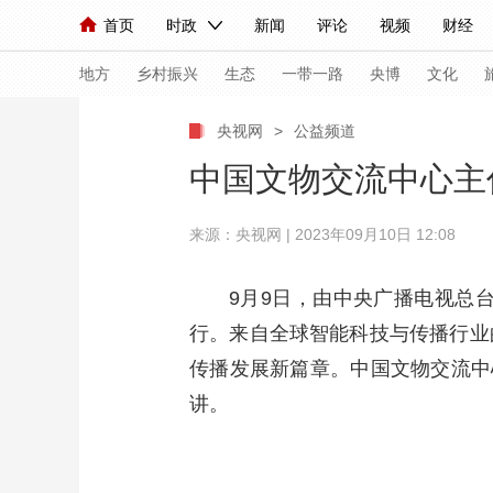
首页
时政
新闻
评论
视频
财经
人民领袖习近平
直播
海外频道
片库
iPanda
栏目大全
联播+
English
中国领导人
节目单
Монгол
听音
央视快评
微视频
习
地方
乡村振兴
生态
一带一路
央博
文化
央视网
>
公益频道
总台春晚
网络春晚
共产党员网
秧纪录
中国文物交流中心主
来源：央视网 | 2023年09月10日 12:08
新闻
国内
国际
评论
经济
军事
人民领袖习近平
联播+
热解读
天天学习
9月9日，由中央广播电视总
行。来自全球智能科技与传播行业
视频
小央视频
小央直播
直播中国
熊猫
传播发展新篇章。中国文物交流中
现场
前线
比划
快看
蓝海中国
新兵
讲。
体育
直播
竞猜
2026年世界杯
2026
VIP会员
CCTV奥林匹克频道
生活体育大会