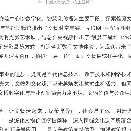
中国文物交流中心主任谭平
央博
非遗
文化
旅游
科普
健康
乐龄
阅读
交流中心以数字化、智慧化传播为主要手段，探索馆藏
云起
超级工厂
智敬中国
全民健康
颜选攻略
海洋
与首都博物馆推出了文物时空漫游、互联网+中华文明
文明光影艺术展，与总台央视频推出了“触梦三星堆”12
字光影展陈方式，打造全新数字文博体验，为观众带来
展开深度合作，拍摄“一展一片”，助力文物展览数字化、
热播榜
总台企业白名单
事业的进步，尤其是当代信息技术、数字技术和网络技
光大，文物和文化遗产越来越焕发出勃勃生机活力。但
文博数字化与产业创新融合力度不足、文物价值与公众生
播，让文物活起来，政策是导向，社会是主体，创新
议。一是深化文物价值挖掘阐释。深入挖掘文化遗产所蕴
和创新场景应用。二是完善政策支持体系。加强政策规