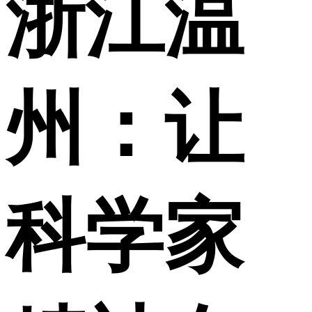
浙江温
财经
教育
乡村振兴
生态环境
一带一路
央博
大国智造
大国展会
大国保险
云顶对话
云起
超
州：让
CCTV.节目官网
直播
节目单
栏目
片库
热播榜
科学家