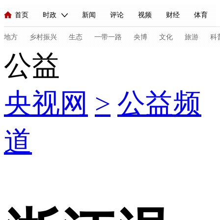
首页
时政
新闻
评论
视频
财经
体育
人民领袖习近平
直播
海外频道
片库
iPanda
栏目大全
联播+
English
中国领导人
节目单
Монгол
听音
央视快评
微视频
习式妙语
主持人
地方
乡村振兴
生态
一带一路
央博
文化
旅游
科
公益
总台春晚
网络春晚
共产党员网
秧纪录
纪录片网
央视网
>
公益频
新闻
国内
国际
评论
经济
军事
科技
法
人民领袖习近平
联播+
热解读
天天学习
习式妙语
道
视频
小央视频
小央直播
直播中国
熊猫频道
V
现场
前线
比划
快看
蓝海中国
新兵请入列
体育
直播
竞猜
2026年世界杯
2026年冬奥会
C
VIP会员
CCTV奥林匹克频道
生活体育大会
体育江湖