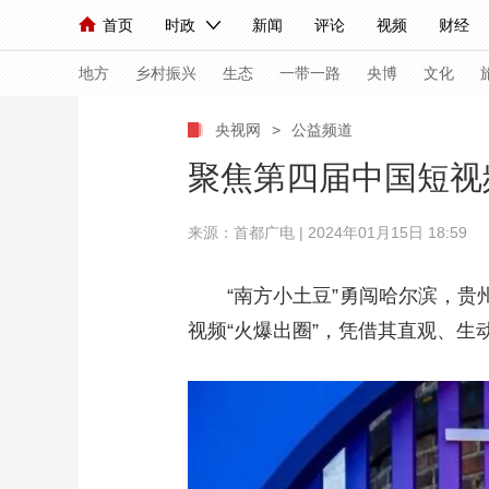
首页
时政
新闻
评论
视频
财经
人民领袖习近平
直播
海外频道
片库
iPanda
栏目大全
联播+
English
中国领导人
节目单
Монгол
听音
央视快评
微视频
习
地方
乡村振兴
生态
一带一路
央博
文化
央视网
>
公益频道
总台春晚
网络春晚
共产党员网
秧纪录
聚焦第四届中国短视频
来源：首都广电 | 2024年01月15日 18:59
新闻
国内
国际
评论
经济
军事
人民领袖习近平
联播+
热解读
天天学习
“南方小土豆”勇闯哈尔滨，贵
视频“火爆出圈”，凭借其直观、
视频
小央视频
小央直播
直播中国
熊猫
现场
前线
比划
快看
蓝海中国
新兵
体育
直播
竞猜
2026年世界杯
2026
VIP会员
CCTV奥林匹克频道
生活体育大会