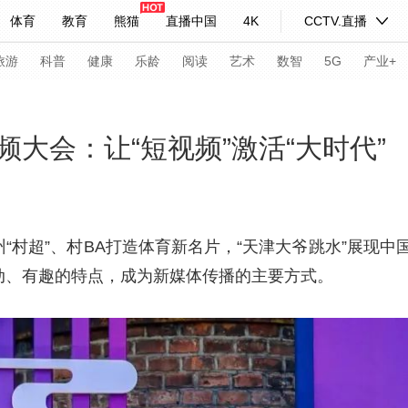
体育
教育
熊猫
直播中国
4K
CCTV.直播
式妙语
主持人
下载央视影音
热解读
天天学习
旅游
科普
健康
乐龄
阅读
艺术
数智
5G
产业+
纪录片网
国家大剧院
大型活动
大会：让“短视频”激活“大时代”
科技
法治
文娱
人物
公益
图片
习式妙语
央视快评
央视网评
光华锐评
锋面
州“村超”、村BA打造体育新名片，“天津大爷跳水”展现
生动、有趣的特点，成为新媒体传播的主要方式。
频道
VR/AR
4K专区
全景新闻
请入列
人生第一次
人生第二次
年冬奥会
CBA
NBA
中超
国足
国际足球
网球
综
体育江湖
文化体育
冰雪道路
足球道路