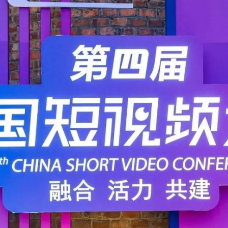
央博
非遗
文化
旅游
科普
健康
乐龄
阅读
云起
超级工厂
智敬中国
全民健康
颜选攻略
海洋
热播榜
总台企业白名单