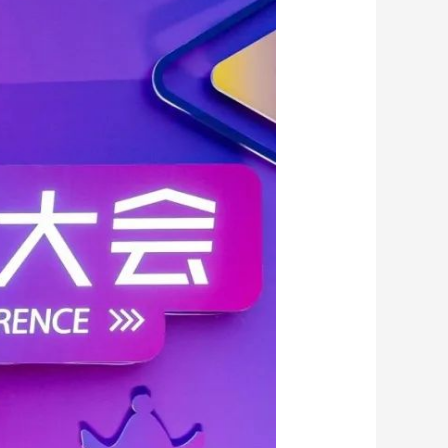
艺术
汽车
数智
5G
产业+
时尚
天气
才艺
网展
央央好物