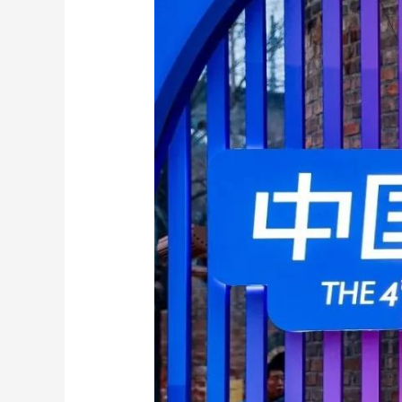
财经
教育
乡村振兴
生态环境
一带一路
大国智造
大国展会
大国保险
云顶对话
CCTV.节目官网
直播
节目单
栏目
片库