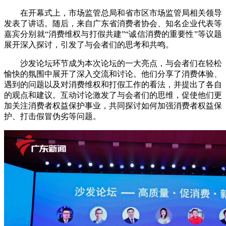
在开幕式上，市场监管总局和省市区市场监管局相关领导
财经
教育
乡村振兴
生态环境
一带一路
央博
发表了讲话。随后，来自广东省消费者协会、知名企业代表等
嘉宾分别就“消费维权与打假共建”“诚信消费的重要性”等议题
大国智造
大国展会
大国保险
云顶对话
云起
超
展开深入探讨，引发了与会者们的思考和共鸣。
沙发论坛环节成为本次论坛的一大亮点，与会者们在轻松
愉快的氛围中展开了深入交流和讨论。他们分享了消费体验、
遇到的问题以及对消费维权和打假工作的看法，并提出了各自
的观点和建议。互动讨论激发了与会者们的思维，促使他们更
CCTV.节目官网
直播
节目单
栏目
片库
热播榜
加关注消费者权益保护事业，共同探讨如何加强消费者权益保
护、打击假冒伪劣等问题。