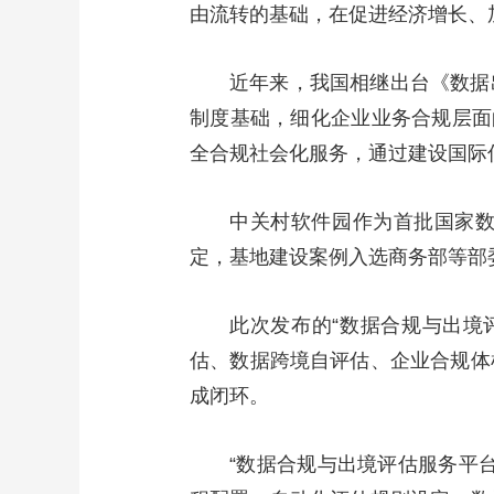
由流转的基础，在促进经济增长、
财经
教育
乡村振兴
生态环境
一带一路
大国智造
大国展会
大国保险
云顶对话
近年来，我国相继出台《数据
制度基础，细化企业业务合规层面
全合规社会化服务，通过建设国际
CCTV.节目官网
直播
节目单
栏目
片库
中关村软件园作为首批国家数
定，基地建设案例入选商务部等部
此次发布的“数据合规与出境
估、数据跨境自评估、企业合规体
成闭环。
“数据合规与出境评估服务平