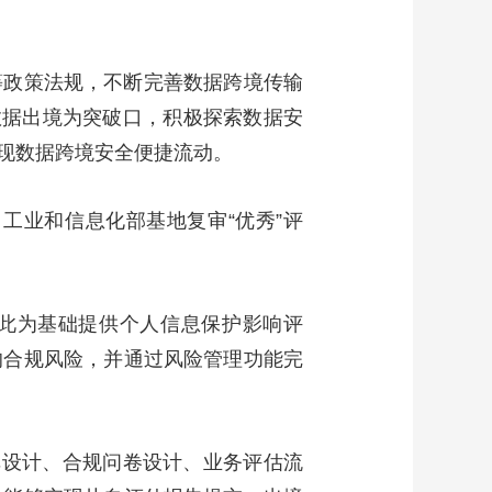
艺术
汽车
数智
5G
产业+
时尚
天气
才艺
网展
央央好物
等政策法规，不断完善数据跨境传输
数据出境为突破口，积极探索数据安
现数据跨境安全便捷流动。
工业和信息化部基地复审“优秀”评
以此为基础提供个人信息保护影响评
的合规风险，并通过风险管理功能完
库设计、合规问卷设计、业务评估流