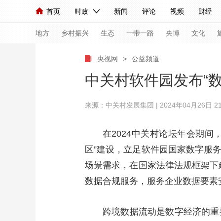
首页
时政
新闻
评论
视频
财经
人民领袖习近平
直播
海外频道
片库
iPanda
栏目大全
联播+
English
中国领导人
节目单
Монгол
听音
央视快评
微视频
习
地方
乡村振兴
生态
一带一路
央博
文化
央视网
>
公益频道
总台春晚
网络春晚
共产党员网
秧纪录
中关村软件园发布“
来源：中关村发展集团 | 2024年04月26日 21
新闻
国内
国际
评论
经济
军事
人民领袖习近平
联播+
热解读
天天学习
在2024中关村论坛年会期
区”建设，立足软件园国家数字服
视频
小央视频
小央直播
直播中国
熊猫
场景需求，在国家法律法规框架下
现场
前线
比划
快看
蓝海中国
新兵
数据合规服务，服务企业数据要素
体育
直播
竞猜
2026年世界杯
2026
跨境数据流动是数字经济的重
VIP会员
CCTV奥林匹克频道
生活体育大会