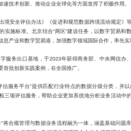
加速技术创新、推动企业全球化等方面发挥了积极作用。
央博
非遗
文化
旅游
科普
健康
乐龄
阅读
云起
超级工厂
智敬中国
全民健康
颜选攻略
海洋
出境安全评估办法》《促进和规范数据跨境流动规定》
的实施标准。北京结合“两区”建设任务，以数字贸易和
信息产业和数字贸易港，加强数字领域国际合作，率先实
热播榜
总台企业白名单
字服务出口基地，于2023年获得商务部、中央网信办、
委首批创新实践案例，在全国推广。
评估服务平台”提供匹配行业特点的数据分级分类，并
检三项评估服务，帮助企业更加系统地分析业务活动中
台”将合规管理与数据业务流程融为一体，涵盖基础问题