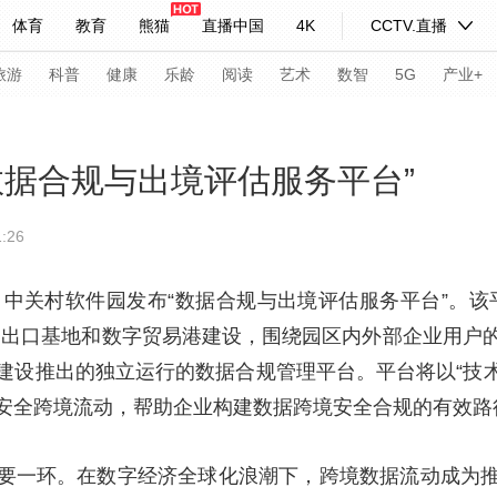
体育
教育
熊猫
直播中国
4K
CCTV.直播
式妙语
主持人
下载央视影音
热解读
天天学习
旅游
科普
健康
乐龄
阅读
艺术
数智
5G
产业+
纪录片网
国家大剧院
大型活动
数据合规与出境评估服务平台”
:26
科技
法治
文娱
人物
公益
图片
习式妙语
央视快评
央视网评
光华锐评
锋面
间，中关村软件园发布“数据合规与出境评估服务平台”。
务出口基地和数字贸易港建设，围绕园区内外部企业用户
频道
VR/AR
4K专区
全景新闻
建设推出的独立运行的数据合规管理平台。平台将以“技术
请入列
人生第一次
人生第二次
安全跨境流动，帮助企业构建数据跨境安全合规的有效路
年冬奥会
CBA
NBA
中超
国足
国际足球
网球
综
要一环。在数字经济全球化浪潮下，跨境数据流动成为
体育江湖
文化体育
冰雪道路
足球道路