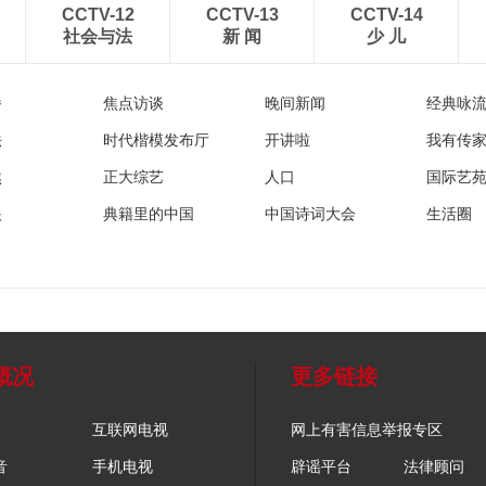
CCTV-12
CCTV-13
CCTV-14
社会与法
新 闻
少 儿
播
焦点访谈
晚间新闻
经典咏
法
时代楷模发布厅
开讲啦
我有传
然
正大综艺
人口
国际艺
眼
典籍里的中国
中国诗词大会
生活圈
概况
更多链接
互联网电视
网上有害信息举报专区
音
手机电视
辟谣平台
法律顾问