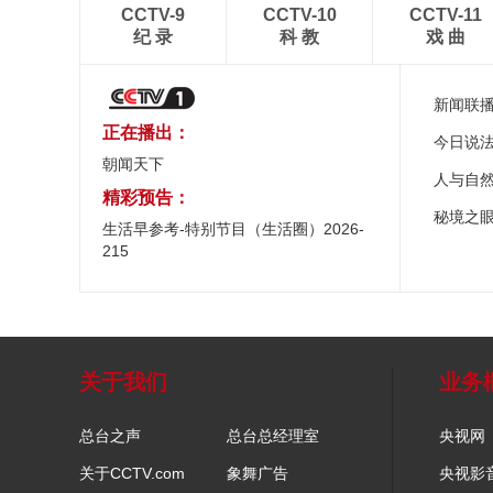
CCTV-9
CCTV-10
CCTV-11
纪 录
科 教
戏 曲
新闻联
正在播出：
今日说
朝闻天下
人与自
精彩预告：
秘境之
生活早参考-特别节目（生活圈）2026-
215
关于我们
业务
总台之声
总台总经理室
央视网
关于CCTV.com
象舞广告
央视影