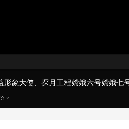
央博
非遗
文化
旅游
科普
健康
乐龄
阅读
云起
超级工厂
智敬中国
全民健康
颜选攻略
海洋
热播榜
总台企业白名单
益形象大使、探月工程嫦娥六号嫦娥七
简介