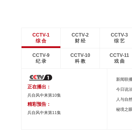
CCTV-1
CCTV-2
CCTV-3
综 合
财 经
综 艺
CCTV-9
CCTV-10
CCTV-11
纪 录
科 教
戏 曲
新闻联
正在播出：
今日说
兵自风中来第10集
人与自
精彩预告：
秘境之
兵自风中来第11集