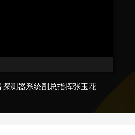
艺术
汽车
数智
5G
产业+
时尚
天气
才艺
网展
央央好物
号探测器系统副总指挥张玉花