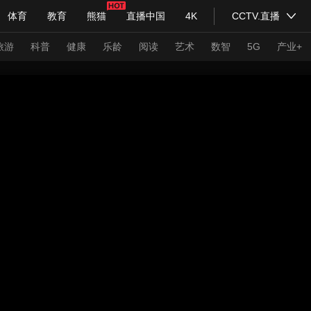
体育
教育
熊猫
直播中国
4K
CCTV.直播
式妙语
主持人
下载央视影音
热解读
天天学习
旅游
科普
健康
乐龄
阅读
艺术
数智
5G
产业+
纪录片网
国家大剧院
大型活动
科技
法治
文娱
人物
公益
图片
习式妙语
央视快评
央视网评
光华锐评
锋面
频道
VR/AR
4K专区
全景新闻
请入列
人生第一次
人生第二次
年冬奥会
CBA
NBA
中超
国足
国际足球
网球
综
体育江湖
文化体育
冰雪道路
足球道路