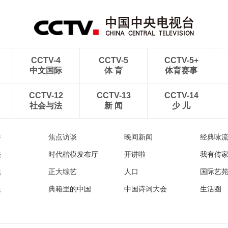
CCTV-4
CCTV-5
CCTV-5+
中文国际
体 育
体育赛事
CCTV-12
CCTV-13
CCTV-14
社会与法
新 闻
少 儿
播
焦点访谈
晚间新闻
经典咏
法
时代楷模发布厅
开讲啦
我有传
然
正大综艺
人口
国际艺
眼
典籍里的中国
中国诗词大会
生活圈