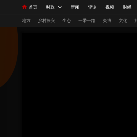
首页
时政
新闻
评论
视频
财经
人民领袖习近平
直播
海外频道
片库
iPanda
栏目大全
联播+
English
中国领导人
节目单
Монгол
听音
央视快评
微视频
习
地方
乡村振兴
生态
一带一路
央博
文化
总台春晚
网络春晚
共产党员网
秧纪录
新闻
国内
国际
评论
经济
军事
人民领袖习近平
联播+
热解读
天天学习
视频
小央视频
小央直播
直播中国
熊猫
现场
前线
比划
快看
蓝海中国
新兵
体育
直播
竞猜
2026年世界杯
2026
VIP会员
CCTV奥林匹克频道
生活体育大会