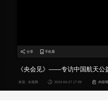
财经
教育
乡村振兴
生态环境
一带一路
大国智造
大国展会
大国保险
云顶对话
CCTV.节目官网
直播
节目单
栏目
片库
分享
手机看
《央会见》——专访中国航天公
来源 : 央视网
2024-04-27 17:09
内容