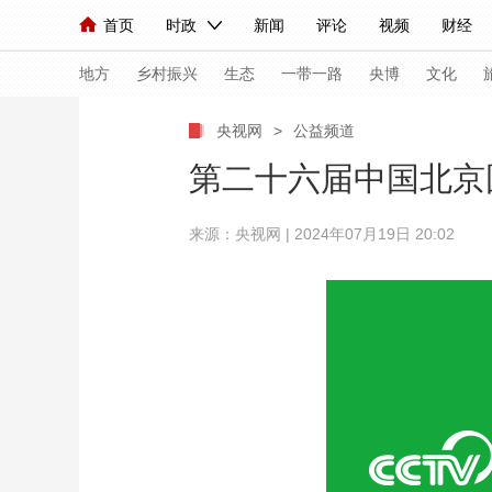
首页
时政
新闻
评论
视频
财经
人民领袖习近平
直播
海外频道
片库
iPanda
栏目大全
联播+
English
中国领导人
节目单
Монгол
听音
央视快评
微视频
习
地方
乡村振兴
生态
一带一路
央博
文化
央视网
>
公益频道
总台春晚
网络春晚
共产党员网
秧纪录
第二十六届中国北京
来源：央视网 | 2024年07月19日 20:02
新闻
国内
国际
评论
经济
军事
人民领袖习近平
联播+
热解读
天天学习
视频
小央视频
小央直播
直播中国
熊猫
现场
前线
比划
快看
蓝海中国
新兵
体育
直播
竞猜
2026年世界杯
2026
VIP会员
CCTV奥林匹克频道
生活体育大会