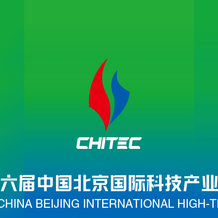
央博
非遗
文化
旅游
科普
健康
乐龄
阅读
云起
超级工厂
智敬中国
全民健康
颜选攻略
海洋
热播榜
总台企业白名单