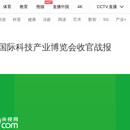
体育
教育
熊猫
直播中国
4K
CCTV.直播
式妙语
主持人
下载央视影音
热解读
天天学习
旅游
科普
健康
乐龄
阅读
艺术
数智
5G
产业+
纪录片网
国家大剧院
大型活动
国际科技产业博览会收官战报
科技
法治
文娱
人物
公益
图片
习式妙语
央视快评
央视网评
光华锐评
锋面
频道
VR/AR
4K专区
全景新闻
请入列
人生第一次
人生第二次
年冬奥会
CBA
NBA
中超
国足
国际足球
网球
综
体育江湖
文化体育
冰雪道路
足球道路