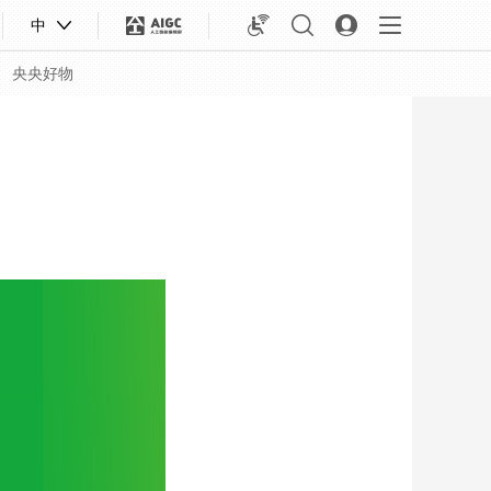
中
央央好物
合体育
亚冬会