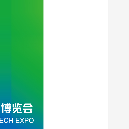
艺术
汽车
数智
5G
产业+
时尚
天气
才艺
网展
央央好物