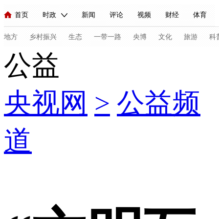
首页
时政
新闻
评论
视频
财经
体育
人民领袖习近平
直播
海外频道
片库
iPanda
栏目大全
联播+
English
中国领导人
节目单
Монгол
听音
央视快评
微视频
习式妙语
主持人
地方
乡村振兴
生态
一带一路
央博
文化
旅游
科
公益
总台春晚
网络春晚
共产党员网
秧纪录
纪录片网
央视网
>
公益频
新闻
国内
国际
评论
经济
军事
科技
法
人民领袖习近平
联播+
热解读
天天学习
习式妙语
道
视频
小央视频
小央直播
直播中国
熊猫频道
V
现场
前线
比划
快看
蓝海中国
新兵请入列
体育
直播
竞猜
2026年世界杯
2026年冬奥会
C
VIP会员
CCTV奥林匹克频道
生活体育大会
体育江湖