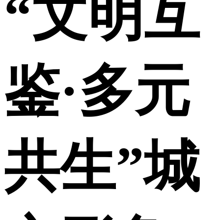
“文明互
财经
教育
乡村振兴
生态环境
一带一路
央博
大国智造
大国展会
大国保险
云顶对话
云起
超
鉴·多元
CCTV.节目官网
直播
节目单
栏目
片库
热播榜
共生”城