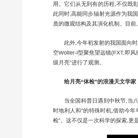
用。它们从无到有的历程,不仅既彰
财经
教育
乡村振兴
生态环境
一带一路
此同时,高能同步辐射光源作为我国
大国智造
大国展会
大国保险
云顶对话
质的微观结构及其演化机制。目前,
此外,今年初发射的我国面向时
空Wolter-I型聚焦望远镜(FX
CCTV.节目官网
直播
节目单
栏目
片库
级月亮”进行了观测。
给月亮“体检”的浪漫天文学家
当全国科普日遇到中秋节,当
时地利人和”的特殊时机,借助今年
检”。这不仅是一次科学的探索,更