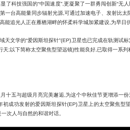
显了科技强国的“中国速度”,更凝聚了一群勇闯创新“无
央博
非遗
文化
旅游
科普
健康
乐龄
阅读
第一台高能量同步辐射光源,可通过加速电子、发射比太阳亮
云起
超级工厂
智敬中国
全民健康
颜选攻略
海洋
高能追光人正在雁栖湖畔的怀柔科学城加紧建设,为早日供
域天文学的“爱因斯坦探针”(EP)卫星也已完成在轨测试标
T,即风行天;以下简称太空聚焦型望远镜)性能良好,已取得一
热播榜
总台企业白名单
八月十五与超级月亮完美邂逅,为这个中秋佳节更增添一份
年初成功发射的爱因斯坦探针(EP)卫星上的太空聚焦型望
是一次人与自然的和谐对话。