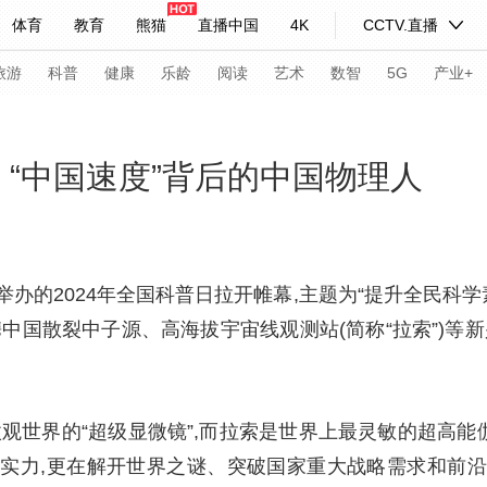
体育
教育
熊猫
直播中国
4K
CCTV.直播
式妙语
主持人
下载央视影音
热解读
天天学习
旅游
科普
健康
乐龄
阅读
艺术
数智
5G
产业+
纪录片网
国家大剧院
大型活动
！“中国速度”背后的中国物理人
科技
法治
文娱
人物
公益
图片
习式妙语
央视快评
央视网评
光华锐评
锋面
门举办的2024年全国科普日拉开帷幕,主题为“提升全民科
中国散裂中子源、高海拔宇宙线观测站(简称“拉索”)等
频道
VR/AR
4K专区
全景新闻
请入列
人生第一次
人生第二次
观世界的“超级显微镜”,而拉索是世界上最灵敏的超高能
年冬奥会
CBA
NBA
中超
国足
国际足球
网球
综
实力,更在解开世界之谜、突破国家重大战略需求和前
体育江湖
文化体育
冰雪道路
足球道路