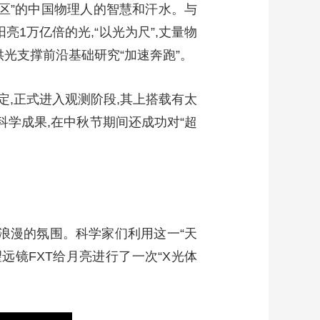
人区”的中国物理人的智慧和汗水。与
艺术
汽车
数智
5G
产业+
1万亿倍的光,“以光为尺”,丈量物
时尚
天气
才艺
网展
央央好物
光支撑前沿基础研究“加速奔跑”。
定,正式进入观测阶段,其上搭载有太
系列科学成果,在中秋节期间还成功对“超
浪漫的氛围。科学家们利用这一“天
远镜FXT给月亮进行了一次“X光体