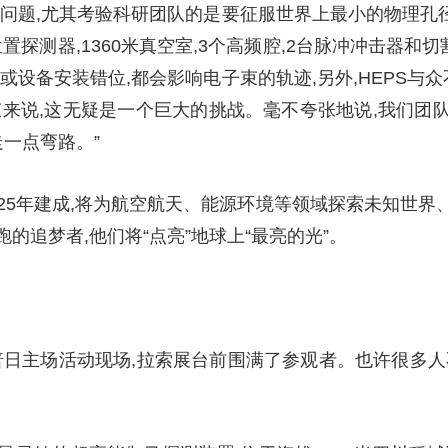
问题,尤其考验科研团队的是要征服世界上最小的物理孔径。
流位置探测器,1360米真空室,3个高频腔,2台脉冲冲击器和
或设备安装错位,都会影响电子束的轨迹,另外,HEPS与众
束来说,这无疑是一个巨大的挑战。毫不夸张地说,我们团
走一点弯路。”
025年建成,将为航空航天、能源环境等领域探索未知世
的追梦者,他们将“点亮”地球上“最亮的光”。
国科普日主场活动现场,拉索展台前围满了参观者。也许很多