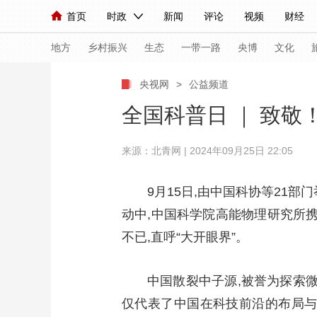
首页
时政
新闻
评论
视频
财经
人民领袖习近平
直播
海外频道
片库
iPanda
栏目大全
联播+
English
中国领导人
节目单
Монгол
听音
央视快评
微视频
习
地方
乡村振兴
生态
一带一路
央博
文化
央视网
>
公益频道
总台春晚
网络春晚
共产党员网
秧纪录
全国科普日 ｜ 致敬
来源：北青网 | 2024年09月25日 22:05
新闻
国内
国际
评论
经济
军事
人民领袖习近平
联播+
热解读
天天学习
9月15日,由中国科协等21部
动中,中国科学院高能物理研究所携
视频
小央视频
小央直播
直播中国
熊猫
不已,直呼“大开眼界”。
现场
前线
比划
快看
蓝海中国
新兵
体育
直播
中国散裂中子源,被誉为探索微
竞猜
2026年世界杯
2026
仅代表了中国在科技前沿的布局与
VIP会员
CCTV奥林匹克频道
生活体育大会