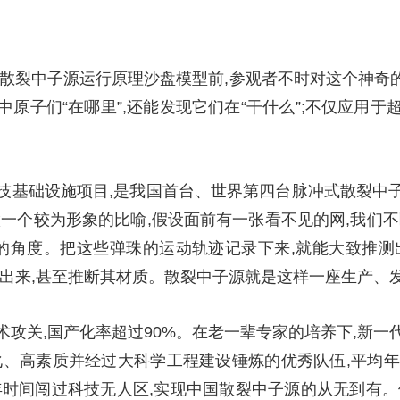
散裂中子源运行原理沙盘模型前,参观者不时对这个神奇的
原子们“在哪里”,还能发现它们在“干什么”;不仅应用
技基础设施项目,是我国首台、世界第四台脉冲式散裂中子
一个较为形象的比喻,假设面前有一张看不见的网,我们
同的角度。把这些弹珠的运动轨迹记录下来,就能大致推测
出来,甚至推断其材质。散裂中子源就是这样一座生产、发
术攻关,国产化率超过90%。在老一辈专家的培养下,新
化、高素质并经过大科学工程建设锤炼的优秀队伍,平均年
时间闯过科技无人区,实现中国散裂中子源的从无到有。他