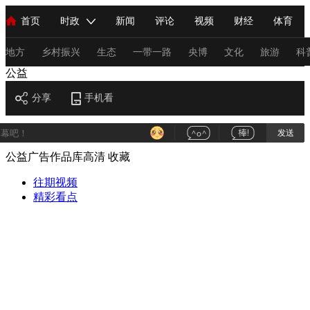
首页
时政
新闻
评论
视频
财经
体育
人民领袖习近平
直播
海外频道
片库
iPanda
栏目大全
联播+
English
中国领导人
节目单
Монгол
听音
央视快评
微视频
习式妙语
主持人
地方
乡村振兴
生态
一带一路
央博
文化
旅游
科
公益
总台春晚
分享
手机看
网络春晚
共产党员网
秧纪录
纪录片网
发送
公益广告作品库高清
收藏
新闻
国内
国际
评论
经济
军事
科技
法
人民领袖习近平
往期视频
联播+
热解读
天天学习
习式妙语
精彩看点
视频
小央视频
小央直播
直播中国
熊猫频道
V
现场
前线
比划
快看
蓝海中国
新兵请入列
体育
直播
竞猜
2026年世界杯
2026年冬奥会
C
VIP会员
CCTV奥林匹克频道
生活体育大会
体育江湖