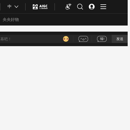
中
央央好物
发送
合体育
亚冬会