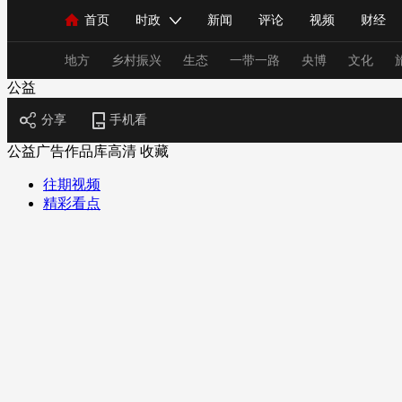
首页
时政
新闻
评论
视频
财经
人民领袖习近平
直播
海外频道
片库
iPanda
栏目大全
联播+
English
中国领导人
节目单
Монгол
听音
央视快评
微视频
习
地方
乡村振兴
生态
一带一路
央博
文化
公益
分享
手机看
总台春晚
网络春晚
共产党员网
秧纪录
公益广告作品库高清
收藏
往期视频
精彩看点
新闻
国内
国际
评论
经济
军事
人民领袖习近平
联播+
热解读
天天学习
视频
小央视频
小央直播
直播中国
熊猫
现场
前线
比划
快看
蓝海中国
新兵
体育
直播
竞猜
2026年世界杯
2026年
VIP会员
CCTV奥林匹克频道
生活体育大会