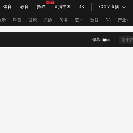
体育
教育
熊猫
直播中国
4K
CCTV.直播
式妙语
主持人
下载央视影音
热解读
天天学习
旅游
科普
健康
乐龄
阅读
艺术
数智
5G
产业+
弹幕
纪录片网
国家大剧院
大型活动
科技
法治
文娱
人物
公益
图片
习式妙语
央视快评
央视网评
光华锐评
锋面
频道
VR/AR
4K专区
全景新闻
请入列
人生第一次
人生第二次
冬奥会
CBA
NBA
中超
国足
国际足球
网球
综
体育江湖
文化体育
冰雪道路
足球道路