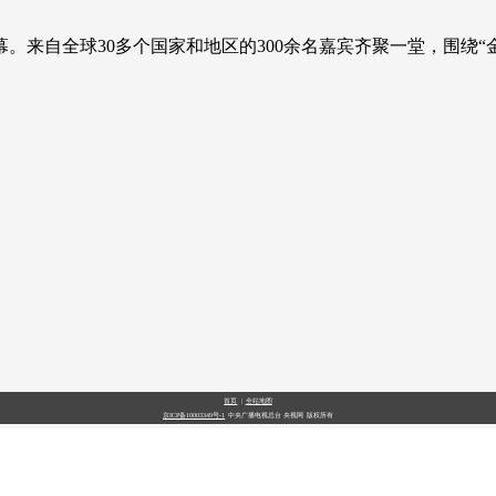
开幕。来自全球30多个国家和地区的300余名嘉宾齐聚一堂，围绕
首页
|
全站地图
京ICP备10003349号-1
中央广播电视总台
央视网
版权所有