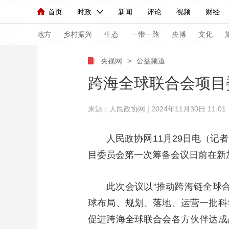
首页
时政
新闻
评论
视频
财经
人民领袖习近平
直播
海外频道
片库
iPanda
栏目大全
联播+
English
中国领导人
节目单
Монгол
听音
央视快评
微视频
习
地方
乡村振兴
生态
一带一路
央博
文化
央视网
>
公益频道
总台春晚
网络春晚
共产党员网
秧纪录
跨海全球联合会项目
来源：人民政协网 | 2024年11月30日 11:01
新闻
国内
国际
评论
经济
军事
人民领袖习近平
联播+
热解读
天天学习
人民政协网11月29日电（记
目委员会第一次筹备会议日前在新
视频
小央视频
小央直播
直播中国
熊猫
现场
前线
比划
快看
蓝海中国
新兵
此次会议以“推动跨海链全球
体育
直播
球布局、规划、落地、运营一批科
竞猜
2026年世界杯
2026
促进跨海全球联合会各方伙伴达成
VIP会员
CCTV奥林匹克频道
生活体育大会