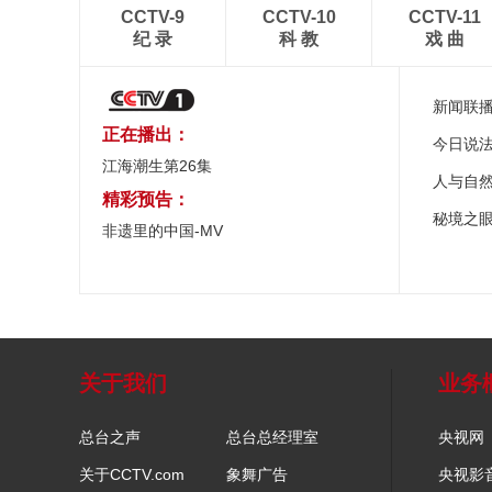
CCTV-9
CCTV-10
CCTV-11
纪 录
科 教
戏 曲
新闻联
正在播出：
今日说
江海潮生第26集
人与自
精彩预告：
秘境之
非遗里的中国-MV
关于我们
业务
总台之声
总台总经理室
央视网
关于CCTV.com
象舞广告
央视影