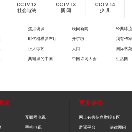
CCTV-12
CCTV-13
CCTV-14
社会与法
新 闻
少 儿
播
焦点访谈
晚间新闻
经典咏
法
时代楷模发布厅
开讲啦
我有传
然
正大综艺
人口
国际艺
眼
典籍里的中国
中国诗词大会
生活圈
概况
更多链接
互联网电视
网上有害信息举报专区
音
手机电视
辟谣平台
法律顾问