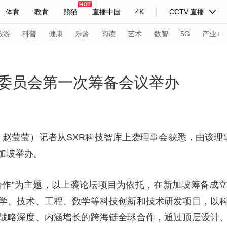
体育
教育
熊猫
直播中国
4K
CCTV.直播
式妙语
主持人
下载央视影音
热解读
天天学习
旅游
科普
健康
乐龄
阅读
艺术
数智
5G
产业+
纪录片网
国家大剧院
大型活动
委员会第一次筹备会议举办
科技
法治
文娱
人物
公益
图片
习式妙语
央视快评
央视网评
光华锐评
锋面
者 赵莹莹）记者从SXR科技智库上袭理事会获悉，由该理
加坡举办。
频道
VR/AR
4K专区
全景新闻
请入列
人生第一次
人生第二次
合作”为主题，以上袭论坛项目为依托，在新加坡筹备成
学、技术、工程、数学等科技创新和技术研发项目，以
年冬奥会
CBA
NBA
中超
国足
国际足球
网球
综
战略深度、内涵增长的跨海链全球合作，通过顶层设计
体育江湖
文化体育
冰雪道路
足球道路