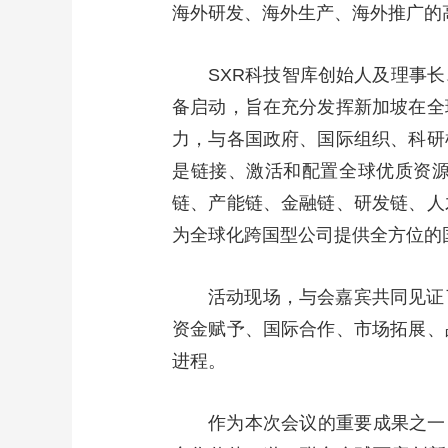
海外研发、海外生产、海外推广的
财经
教育
乡村振兴
生态环境
一带一路
大国智造
大国展会
大国保险
云顶对话
SXR科技智库创始人及理事
备启动，旨在充分发挥新加坡在全
力，与各国政府、国际组织、科研
是链接、激活和配置全球优质资源
CCTV.节目官网
直播
节目单
栏目
片库
链、产能链、金融链、研发链、人
为全球化跨国型公司提供全方位的
活动现场，与会嘉宾共同见证
资金赋予、国际合作、市场拓展、
进程。
作为本次会议的重要成果之一