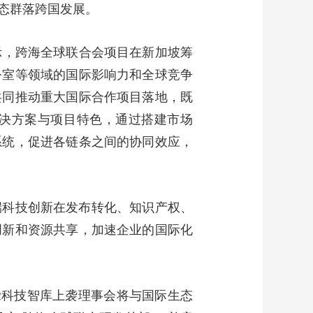
态群落跨国发展。
艺术
汽车
数智
5G
产业+
时尚
天气
才艺
网展
央央好物
示，跨海全球联合会项目在新加坡筹
公室等领域的国际影响力和全球竞争
共同推动重大国际合作项目落地，既
解决方案与项目特色，通过搭建市场
系统，促进各链条之间的协同效应，
端科技创新在发布转化、知识产权、
创新和资源共享，加速企业的国际化
XR科技智库上袭理事会将与国际生态