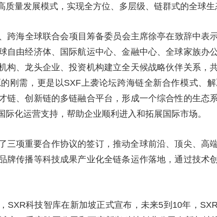
高质量发展模式，实现全方位、多层级、链群式的全球生
央博
非遗
文化
旅游
科普
健康
乐龄
阅读
云起
超级工厂
智敬中国
全民健康
颜选攻略
海洋
长、跨海全球联合会项目筹备委员会主席徐亭在致辞中表
球自由经济体、国际航运中心、金融中心、全球家族办
机构、龙头企业、投资机构建立全天候战略伙伴关系，
的刚需，更是以SXF上袭论坛跨海链全新合作模式、
热播榜
总台企业白名单
才链、创新链的多链融合平台，形成一个综合性的生态
国际化运营支持，帮助企业顺利进入和拓展国际市场。
了三项重要合作协议的签订，推动全球前沿、顶尖、高
品牌传播等科技成果产业化全链条运作落地，通过技术
，SXR科技智库在新加坡正式宣布，未来5到10年，S