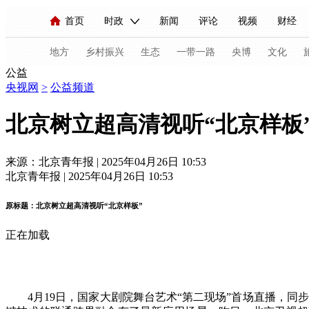
首页
时政
新闻
评论
视频
财经
人民领袖习近平
直播
海外频道
片库
iPanda
栏目大全
联播+
English
中国领导人
节目单
Монгол
听音
央视快评
微视频
习
地方
乡村振兴
生态
一带一路
央博
文化
公益
央视网
>
公益频道
总台春晚
网络春晚
共产党员网
秧纪录
北京树立超高清视听“北京样板
新闻
国内
国际
评论
经济
军事
来源：北京青年报 | 2025年04月26日 10:53
北京青年报 | 2025年04月26日 10:53
人民领袖习近平
联播+
热解读
天天学习
原标题：北京树立超高清视听“北京样板”
视频
小央视频
小央直播
直播中国
熊猫
正在加载
现场
前线
比划
快看
蓝海中国
新兵
体育
直播
竞猜
2026年世界杯
2026年
4月19日，国家大剧院舞台艺术“第二现场”首场直播，同
VIP会员
CCTV奥林匹克频道
生活体育大会