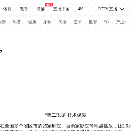
体育
教育
熊猫
直播中国
4K
CCTV.直播
式妙语
主持人
下载央视影音
热解读
天天学习
旅游
科普
健康
乐龄
阅读
艺术
数智
5G
产业+
纪录片网
国家大剧院
大型活动
”
科技
法治
文娱
人物
公益
图片
习式妙语
央视快评
央视网评
光华锐评
锋面
频道
VR/AR
4K专区
全景新闻
请入列
人生第一次
人生第二次
“第二现场”技术保障
冬奥会
CBA
NBA
中超
国足
国际足球
网球
综
步在全国多个省区市的25家剧院、百余家影院等地点播放，让2
体育江湖
文化体育
冰雪道路
足球道路