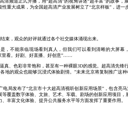
清频道正式开播，用“超高清”的视角讲述“超丰富”的故事，
段性重大成果，为全国超高清产业发展树立了“北京样板”，进一
央博
非遗
文化
旅游
科普
健康
乐龄
阅读
云起
超级工厂
智敬中国
全民健康
颜选攻略
海洋
播刚结束，观众的好评就通过各个社交媒体涌现出来。
别是，不能亲临现场看到真人，但我们可以看到清晰的大屏幕
家里看。好剧、好直播、好创意”……
热播榜
总台企业白名单
逼真、色彩非常饱和，甚至有一种裸眼3D的感觉。超高清先锋
让各地的观众也能够沉浸式体验剧情。”未来北京将复制推广这种
局发布了“北京市十大超高清视听创新应用场景”，包含亮马河铂
展等覆盖数字体验、文旅、艺术、车载、剧场的创新应用项目，
力、丰富文化体验、提升公共服务水平等方面发挥了重要作用。