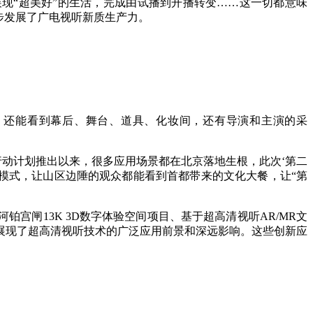
展现“超美好”的生活，完成由试播到开播转变……这一切都意味
步发展了广电视听新质生产力。
艺术
汽车
数智
5G
产业+
时尚
天气
才艺
网展
央央好物
，还能看到幕后、舞台、道具、化妆间，还有导演和主演的采
行动计划推出以来，很多应用场景都在北京落地生根，此次‘第二
模式，让山区边陲的观众都能看到首都带来的文化大餐，让“第
宫闸13K 3D数字体验空间项目、基于超高清视听AR/MR文
展现了超高清视听技术的广泛应用前景和深远影响。这些创新应