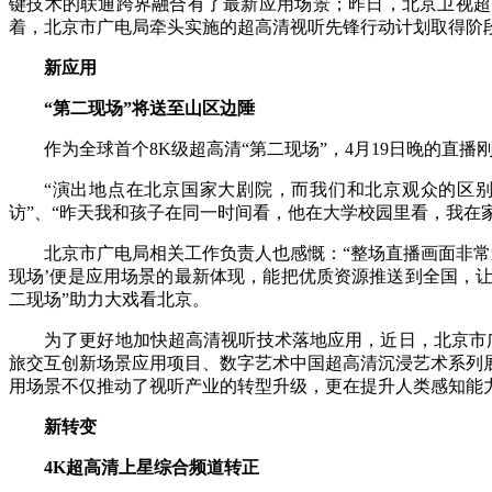
键技术的联通跨界融合有了最新应用场景；昨日，北京卫视超高
着，北京市广电局牵头实施的超高清视听先锋行动计划取得阶
财经
教育
乡村振兴
生态环境
一带一路
新应用
大国智造
大国展会
大国保险
云顶对话
“第二现场”将送至山区边陲
作为全球首个8K级超高清“第二现场”，4月19日晚的直
“演出地点在北京国家大剧院，而我们和北京观众的区
访”、“昨天我和孩子在同一时间看，他在大学校园里看，我在
CCTV.节目官网
直播
节目单
栏目
片库
北京市广电局相关工作负责人也感慨：“整场直播画面非常
现场’便是应用场景的最新体现，能把优质资源推送到全国，
二现场”助力大戏看北京。
为了更好地加快超高清视听技术落地应用，近日，北京市广电
旅交互创新场景应用项目、数字艺术中国超高清沉浸艺术系列
用场景不仅推动了视听产业的转型升级，更在提升人类感知能
新转变
4K超高清上星综合频道转正