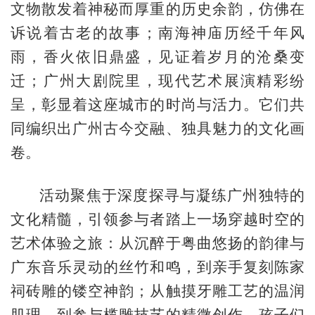
文物散发着神秘而厚重的历史余韵，仿佛在
诉说着古老的故事；南海神庙历经千年风
雨，香火依旧鼎盛，见证着岁月的沧桑变
迁；广州大剧院里，现代艺术展演精彩纷
呈，彰显着这座城市的时尚与活力。它们共
同编织出广州古今交融、独具魅力的文化画
卷。
活动聚焦于深度探寻与凝练广州独特的
文化精髓，引领参与者踏上一场穿越时空的
艺术体验之旅：从沉醉于粤曲悠扬的韵律与
广东音乐灵动的丝竹和鸣，到亲手复刻陈家
祠砖雕的镂空神韵；从触摸牙雕工艺的温润
肌理，到参与榄雕技艺的精微创作。孩子们