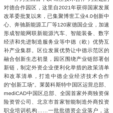
对德合作园区，这里自2021年获得国家发展
改革委批复以来，已集聚博世工业4.0创新中
心、奔驰新能源工厂等120家德国企业，加速
形成智能网联新能源汽车、智能装备、数字
经济和先进制造服务业等中德（欧）优势互
补产业集群。区位发展优势让中德示范区的
融合创新生态初显，园区围绕产业链部署创
新链，制定外资企业便利化举措的政策清单
和改革清单，打造中德企业经济技术合作
的“创新工场”。莱茵科斯特中国区运营总部、
mediCAD中国区总部、全国首家外商独资保
险资管公司、北京市首家智能制造外商投资
职业培训机构……一批批德资企业落户，这