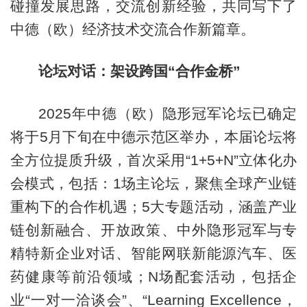
碰撞发展思路，交流创新经验，共同写下了
中德（欧）经济技术交流合作新篇章。
论坛对话：架设跨国“合作金桥”‌
2025年中德（欧）隐形冠军论坛已确定
将于5月下旬在中德示范区举办，本届论坛将
全方位提质升级，首次采用“1+5+N”立体化办
会模式，包括：1场主论坛，聚焦全球产业链
重构下的合作机遇；5大专题活动，涵盖产业
链创新融合、开放政策、中外隐形冠军与专
精特新企业对话、智能网联新能源汽车、医
药健康等前沿领域；N场配套活动，包括企
业“一对一洽谈会”、“Learning Excellence，