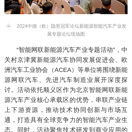
2024中德（欧）隐形冠军论坛新能源智能汽车产业发
展专题论坛现场图
“智能网联新能源汽车产业专题活动”，中
关村京津冀新能源汽车协同发展促进会、欧
洲汽车工业协会（ACEA）等单位将围绕新能
源网联汽车、先进汽车制造业展开深度探
讨。活动依托顺义区作为北京智能网联新能
源汽车产业核心承载区的优势，串联产业链
上下游资源，推动技术协同创新与市场互
通，打造具有全球竞争力的智能汽车产业生
态。同时，活动聚焦技术研发到商业应用的