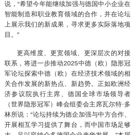
说，“希望今年能继续加强与德国中小企业在
智能制造和职业教育领域的合作，并在论坛
上展示我们的新成果，寻求更多实际落地项
目。”
更高维度、更宽领域、更深层次的对接
联系，将进一步推动2025中德（欧）隐形冠
军论坛探索中德（欧）在经济技术领域的相
关合作发展的新热点、新趋势。正如欧洲经
济参议院执行主席、德国全球市场领导者
（世界隐形冠军）峰会组委会主席瓦尔特·多
林所说：“论坛持续为德企加强与中方合作、
开展相互学习提供了舞台，而中国市场足够
大，足以容纳众多德国企业来华发展。”本届