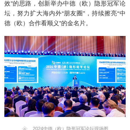
效”的思路，创新举办中德（欧）隐形冠军论
坛，努力扩大海内外“朋友圈”，持续擦亮“中
德（欧）合作看顺义”的金名片。
2024中德（欧）隐形冠军论坛现场图