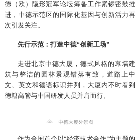
德（欧）隐形冠军论坛筹备工作紧锣密鼓推
进，中德示范区的国际化基因与创新活力再
次引发关注。
先行示范：打造中德“创新工场”‌
走进北京中德大厦，德式风格的幕墙建
筑与整洁的园林景观错落有致，道路上中
文、英文和德语标识并列，大厦内不时看到
德籍高管与中国研发人员并肩而行。
中德大厦外景图
作为全国首个以“经济技术合作”为主题的