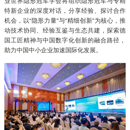
业世界隐形冠军学会将组织隐形冠军与专精
特新企业的深度对话，分享经验、探讨合作
机会，以“隐形力量”与“精细创新”为核心，推
动技术协同、经验互鉴与生态共建，探索德
国工匠精神与中国数字化创新的融合路径，
助力中国中小企业加速国际化发展。