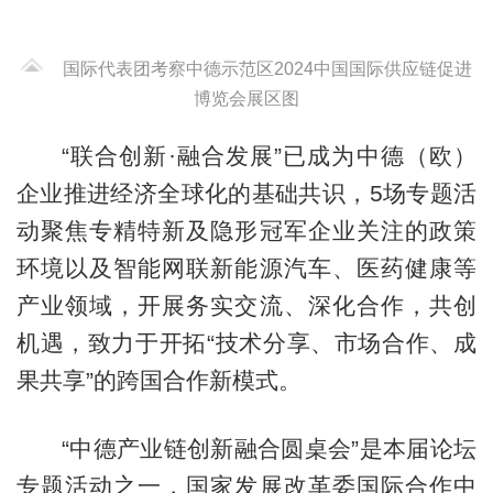
国际代表团考察中德示范区2024中国国际供应链促进
博览会展区图
“联合创新·融合发展”已成为中德（欧）
企业推进经济全球化的基础共识，5场专题活
动聚焦专精特新及隐形冠军企业关注的政策
环境以及智能网联新能源汽车、医药健康等
产业领域，开展务实交流、深化合作，共创
机遇，致力于开拓“技术分享、市场合作、成
果共享”的跨国合作新模式。
“中德产业链创新融合圆桌会”是本届论坛
专题活动之一，国家发展改革委国际合作中