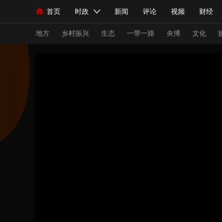
首页
时政
新闻
评论
视频
财经
人民领袖习近平
直播
海外频道
片库
iPanda
栏目大全
联播+
English
中国领导人
节目单
Монгол
听音
央视快评
微视频
习
地方
乡村振兴
生态
一带一路
央博
文化
总台春晚
网络春晚
共产党员网
秧纪录
新闻
国内
国际
评论
经济
军事
人民领袖习近平
联播+
热解读
天天学习
视频
小央视频
小央直播
直播中国
熊猫
现场
前线
比划
快看
蓝海中国
新兵
体育
直播
竞猜
2026年世界杯
2026
VIP会员
CCTV奥林匹克频道
生活体育大会