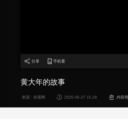
财经
教育
乡村振兴
生态环境
一带一路
大国智造
大国展会
大国保险
云顶对话
CCTV.节目官网
直播
节目单
栏目
片库
分享
手机看
黄大年的故事
来源 : 央视网
2025-05-27 15:28
内容