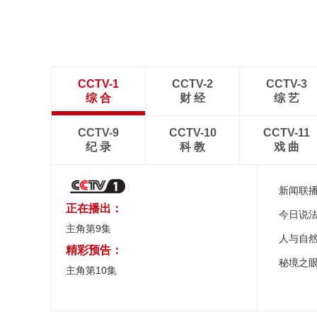
CCTV-1
CCTV-2
CCTV-3
综 合
财 经
综 艺
CCTV-9
CCTV-10
CCTV-11
纪 录
科 教
戏 曲
新闻联
正在播出：
今日说
主角第9集
人与自
精彩预告：
秘境之
主角第10集