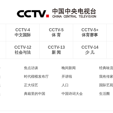
CCTV-4
CCTV-5
CCTV-5+
中文国际
体 育
体育赛事
CCTV-12
CCTV-13
CCTV-14
社会与法
新 闻
少 儿
播
焦点访谈
晚间新闻
经典咏
法
时代楷模发布厅
开讲啦
我有传
然
正大综艺
人口
国际艺
眼
典籍里的中国
中国诗词大会
生活圈