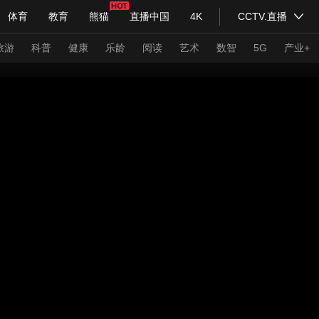
体育
教育
熊猫
直播中国
4K
CCTV.直播
式妙语
主持人
下载央视影音
热解读
天天学习
旅游
科普
健康
乐龄
阅读
艺术
数智
5G
产业+
纪录片网
国家大剧院
大型活动
科技
法治
文娱
人物
公益
图片
习式妙语
央视快评
央视网评
光华锐评
锋面
频道
VR/AR
4K专区
全景新闻
请入列
人生第一次
人生第二次
年冬奥会
CBA
NBA
中超
国足
国际足球
网球
综
体育江湖
文化体育
冰雪道路
足球道路